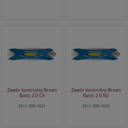
przechowywane są w urządzeniu końcowym Użytkownika
Portalu i przeznaczone są do korzystania ze stron
internetowych Portalu. Cookies zazwyczaj zawierają nazwę
strony internetowej, z której pochodzą, czas
przechowywania ich na urządzeniu końcowym oraz
unikalny numer.
3. Podmiotem zamieszczającym na urządzeniu końcowym
Użytkownika Portalu pliki cookies oraz uzyskującym do nich
dostęp jest operator Portalu.
4. Pliki cookies wykorzystywane są w następujących celach:
a. tworzenia statystyk, które pomagają zrozumieć, w jaki
sposób Użytkownicy Portalu korzystają ze stron
internetowych, co umożliwia ulepszanie ich struktury i
zawartości;
b. utrzymanie sesji Użytkownika Portalu (po zalogowaniu),
Zawór kontrolny Broen
Zawór kontrolny Broen
dzięki której Użytkownik nie musi na każdej podstronie
Basic 2.0 CA
Basic 2.0 N2
Portalu ponownie wpisywać loginu i hasła;
c. określania profilu użytkownika w celu wyświetlania mu
2511 509 1021
2511 509 1023
dopasowanych materiałów w sieciach reklamowych, w
szczególności sieci Google.
5. W ramach Portalu stosowane są dwa zasadnicze rodzaje