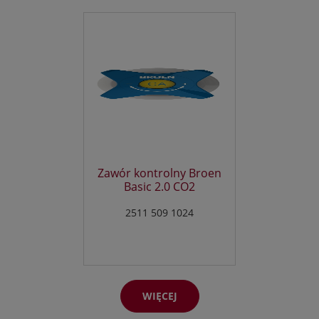
plików cookies: „sesyjne” (session cookies) oraz „stałe”
(persistent cookies). Cookies „sesyjne” są plikami
tymczasowymi, które przechowywane są w urządzeniu
końcowym Użytkownika do czasu wylogowania,
opuszczenia strony internetowej lub wyłączenia
oprogramowania (przeglądarki internetowej). „Stałe” pliki
cookies przechowywane są w urządzeniu końcowym
Użytkownika przez czas określony w parametrach plików
cookies lub do czasu ich usunięcia przez Użytkownika.
6. Oprogramowanie do przeglądania stron internetowych
(przeglądarka internetowa) zazwyczaj domyślnie
dopuszcza przechowywanie plików cookies w urządzeniu
Zawór kontrolny Broen
końcowym Użytkownika. Użytkownicy Portalu mogą
Basic 2.0 CO2
dokonać zmiany ustawień w tym zakresie. Przeglądarka
internetowa umożliwia usunięcie plików cookies. Możliwe
2511 509 1024
jest także automatyczne blokowanie plików cookies
Szczegółowe informacje na ten temat zawiera pomoc lub
dokumentacja przeglądarki internetowej.
7. Ograniczenia stosowania plików cookies mogą wpłynąć
na niektóre funkcjonalności dostępne na stronach
WIĘCEJ
internetowych Portalu.
8. Pliki cookies zamieszczane w urządzeniu końcowym