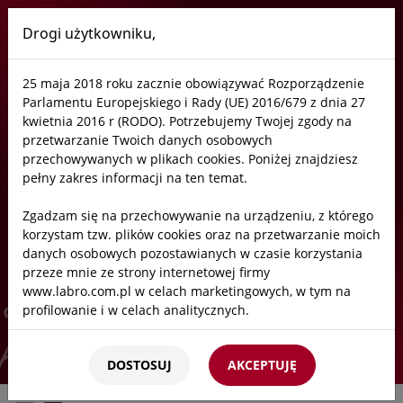
Drogi użytkowniku,
Labro
25 maja 2018 roku zacznie obowiązywać Rozporządzenie
Zawory kontrolne / dygestoryjne
Parlamentu Europejskiego i Rady (UE) 2016/679 z dnia 27
kwietnia 2016 r (RODO). Potrzebujemy Twojej zgody na
przetwarzanie Twoich danych osobowych
przechowywanych w plikach cookies. Poniżej znajdziesz
Zawory kontrolne / dygestoryjne
pełny zakres informacji na ten temat.
Zgadzam się na przechowywanie na urządzeniu, z którego
Gazy palne
korzystam tzw. plików cookies oraz na przetwarzanie moich
danych osobowych pozostawianych w czasie korzystania
Gazy niepalne
przeze mnie ze strony internetowej firmy
Start
/
Oferta
/
Laboratoria
/
Armatura i zawory
/
Zawory kontrolne
www.labro.com.pl w celach marketingowych, w tym na
Woda
profilowanie i w celach analitycznych.
Kto będzie administratorem Twoich danych?
DOSTOSUJ
AKCEPTUJĘ
Administratorami Twoich danych będziemy my: Firma
Labro Technologie sp.z o.o.sp.k. z siedzibą w Krakowie ul.