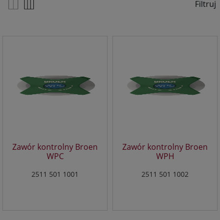
Czerwone Maki 55/25 NIP 676 247 94 93
Filtruj
O jakich danych mówimy?
Chodzi o dane osobowe, które są zbierane w ramach
korzystania przez Ciebie z naszych usług w tym
zapisywanych w plikach cookies.
Dlaczego chcemy przetwarzać Twoje dane?
Przetwarzamy te dane w celach opisanych w polityce
prywatności, między innymi aby:
dopasować treści stron i ich tematykę, w tym tematykę
ukazujących się tam materiałów do Twoich
zainteresowań,
Zawór kontrolny Broen
Zawór kontrolny Broen
dokonywać pomiarów, które pozwalają nam
WPC
WPH
udoskonalać nasze usługi i sprawić, że będą
maksymalnie odpowiadać Twoim potrzebom,
2511 501 1001
2511 501 1002
pokazywać Ci reklamy dopasowane do Twoich potrzeb
i zainteresowań.
Komu możemy przekazać dane?