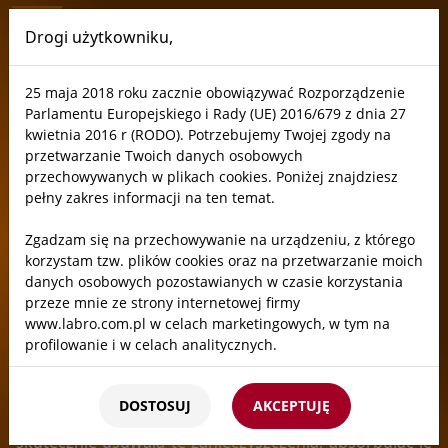
Drogi użytkowniku,
Labro
25 maja 2018 roku zacznie obowiązywać Rozporządzenie
Filtry węglowe
Parlamentu Europejskiego i Rady (UE) 2016/679 z dnia 27
kwietnia 2016 r (RODO). Potrzebujemy Twojej zgody na
przetwarzanie Twoich danych osobowych
Filtr węglowy jest kluczowym elementem wentylacji w
przechowywanych w plikach cookies. Poniżej znajdziesz
pełny zakres informacji na ten temat.
laboratorium i przemyśle, wykorzystywanym głównie
do usuwania lotnych zanieczyszczeń organicznych
Zgadzam się na przechowywanie na urządzeniu, z którego
oraz nieprzyjemnych zapachów z powietrza, a także
korzystam tzw. plików cookies oraz na przetwarzanie moich
szkodliwych oparów kwasów, zasad,
danych osobowych pozostawianych w czasie korzystania
rozpuszczalników.. W laboratoriach, gdzie
przeze mnie ze strony internetowej firmy
prowadzone są eksperymenty z substancjami
www.labro.com.pl w celach marketingowych, w tym na
chemicznymi, często emitowane są opary, które mogą
profilowanie i w celach analitycznych.
być szkodliwe dla zdrowia personelu laboratoryjnego
Kto będzie administratorem Twoich danych?
lub mogą zakłócać pracę naukową poprzez
DOSTOSUJ
AKCEPTUJĘ
Administratorami Twoich danych będziemy my: Firma
niepożądane reakcje chemiczne. Filtry węglowe
Labro Technologie sp.z o.o.sp.k. z siedzibą w Krakowie ul.
skutecznie usuwają te zanieczyszczenia, absorbując je