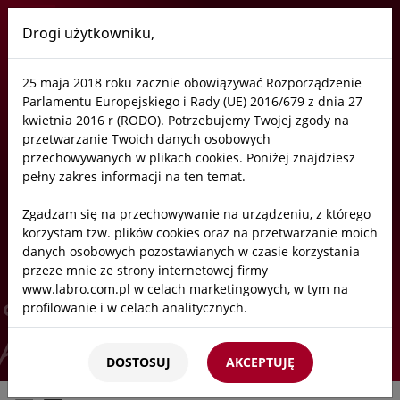
Drogi użytkowniku,
Labro
25 maja 2018 roku zacznie obowiązywać Rozporządzenie
Tygle i łódeczki ceramiczne
Parlamentu Europejskiego i Rady (UE) 2016/679 z dnia 27
kwietnia 2016 r (RODO). Potrzebujemy Twojej zgody na
przetwarzanie Twoich danych osobowych
przechowywanych w plikach cookies. Poniżej znajdziesz
Tygle i łódeczki ceramiczne
pełny zakres informacji na ten temat.
Zgadzam się na przechowywanie na urządzeniu, z którego
Armatura i zawory
korzystam tzw. plików cookies oraz na przetwarzanie moich
danych osobowych pozostawianych w czasie korzystania
Blaty laboratoryjne
przeze mnie ze strony internetowej firmy
Start
/
Oferta
/
Laboratoria
/
Tygle i łódeczki ceramiczne
www.labro.com.pl w celach marketingowych, w tym na
Dygestoria
profilowanie i w celach analitycznych.
Filtry węglowe
Kto będzie administratorem Twoich danych?
DOSTOSUJ
AKCEPTUJĘ
Administratorami Twoich danych będziemy my: Firma
Komory robocze
Labro Technologie sp.z o.o.sp.k. z siedzibą w Krakowie ul.