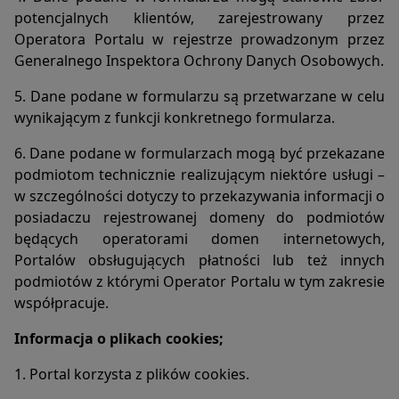
Logi serwera:
potencjalnych klientów, zarejestrowany przez
1. Informacje o niektórych zachowaniach użytkowników
Operatora Portalu w rejestrze prowadzonym przez
podlegają logowaniu w warstwie serwerowej. Dane te są
Generalnego Inspektora Ochrony Danych Osobowych.
wykorzystywane wyłącznie w celu administrowania
Portalem oraz w celu zapewnienia jak najbardziej sprawnej
5. Dane podane w formularzu są przetwarzane w celu
obsługi świadczonych usług hostingowych.
wynikającym z funkcji konkretnego formularza.
2. Przeglądane zasoby identyfikowane są poprzez adresy
URL. Ponadto zapisowi mogą podlegać:
6. Dane podane w formularzach mogą być przekazane
a. czas nadejścia zapytania,
podmiotom technicznie realizującym niektóre usługi –
b. czas wysłania odpowiedzi,
w szczególności dotyczy to przekazywania informacji o
c. nazwę stacji klienta – identyfikacja realizowana przez
posiadaczu rejestrowanej domeny do podmiotów
protokół HTTP,
d. informacje o błędach jakie nastąpiły przy realizacji
będących operatorami domen internetowych,
transakcji HTTP,
Portalów obsługujących płatności lub też innych
e. adres URL strony poprzednio odwiedzanej przez
podmiotów z którymi Operator Portalu w tym zakresie
użytkownika (referer link) – w przypadku gdy przejście do
współpracuje.
Portalu nastąpiło przez odnośnik,
f. informacje o przeglądarce użytkownika,
Informacja o plikach cookies;
g. Informacje o adresie IP.
3. Dane powyższe nie są kojarzone z konkretnymi osobami
1. Portal korzysta z plików cookies.
przeglądającymi strony.