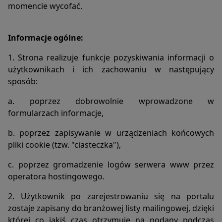
plików cookies: „sesyjne” (session cookies) oraz „stałe”
momencie wycofać.
(persistent cookies). Cookies „sesyjne” są plikami
tymczasowymi, które przechowywane są w urządzeniu
końcowym Użytkownika do czasu wylogowania,
Informacje ogólne:
opuszczenia strony internetowej lub wyłączenia
oprogramowania (przeglądarki internetowej). „Stałe” pliki
1. Strona realizuje funkcje pozyskiwania informacji o
cookies przechowywane są w urządzeniu końcowym
użytkownikach i ich zachowaniu w następujący
Użytkownika przez czas określony w parametrach plików
sposób:
cookies lub do czasu ich usunięcia przez Użytkownika.
6. Oprogramowanie do przeglądania stron internetowych
a. poprzez dobrowolnie wprowadzone w
(przeglądarka internetowa) zazwyczaj domyślnie
formularzach informacje,
dopuszcza przechowywanie plików cookies w urządzeniu
końcowym Użytkownika. Użytkownicy Portalu mogą
b. poprzez zapisywanie w urządzeniach końcowych
dokonać zmiany ustawień w tym zakresie. Przeglądarka
pliki cookie (tzw. "ciasteczka"),
internetowa umożliwia usunięcie plików cookies. Możliwe
jest także automatyczne blokowanie plików cookies
c. poprzez gromadzenie logów serwera www przez
Szczegółowe informacje na ten temat zawiera pomoc lub
operatora hostingowego.
dokumentacja przeglądarki internetowej.
7. Ograniczenia stosowania plików cookies mogą wpłynąć
2. Użytkownik po zarejestrowaniu się na portalu
na niektóre funkcjonalności dostępne na stronach
zostaje zapisany do branżowej listy mailingowej, dzięki
internetowych Portalu.
której co jakiś czas otrzymuje na podany podczas
8. Pliki cookies zamieszczane w urządzeniu końcowym