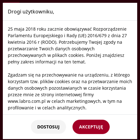
Drogi użytkowniku,
Labro
25 maja 2018 roku zacznie obowiązywać Rozporządzenie
Polityka prywatności
Parlamentu Europejskiego i Rady (UE) 2016/679 z dnia 27
kwietnia 2016 r (RODO). Potrzebujemy Twojej zgody na
przetwarzanie Twoich danych osobowych
Start
/
Prywatność
przechowywanych w plikach cookies. Poniżej znajdziesz
pełny zakres informacji na ten temat.
Zgadzam się na przechowywanie na urządzeniu, z którego
korzystam tzw. plików cookies oraz na przetwarzanie moich
danych osobowych pozostawianych w czasie korzystania
przeze mnie ze strony internetowej firmy
www.labro.com.pl w celach marketingowych, w tym na
profilowanie i w celach analitycznych.
Kto będzie administratorem Twoich danych?
DOSTOSUJ
AKCEPTUJĘ
Administratorami Twoich danych będziemy my: Firma
Labro Technologie sp.z o.o.sp.k. z siedzibą w Krakowie ul.