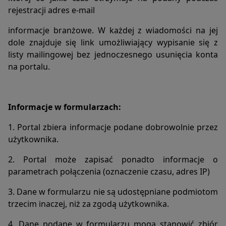
Użytkownika Portalu i wykorzystywane mogą być również
rejestracji adres e-mail
przez współpracujących z operatorem Portalu
reklamodawców oraz partnerów.
informacje branżowe. W każdej z wiadomości na jej
9. Zalecamy przeczytanie polityki ochrony prywatności tych
dole znajduje się link umożliwiający wypisanie się z
firm, aby poznać zasady korzystania z plików cookie
listy mailingowej bez jednoczesnego usunięcia konta
wykorzystywane w statystykach: Polityka ochrony
na portalu.
prywatności Google Analytics
10. Pliki cookie mogą być wykorzystane przez sieci
reklamowe, w szczególności sieć Google, do wyświetlenia
reklam dopasowanych do sposobu, w jaki użytkownik
Informacje w formularzach:
korzysta z Portalu, tworzenia raportów zainteresowań i
danych demograficznych' Google Analytics. W tym celu
1. Portal zbiera informacje podane dobrowolnie przez
mogą zachować informację o ścieżce nawigacji
użytkownika.
użytkownika lub czasie pozostawania na danej stronie.
11.W zakresie informacji o preferencjach użytkownika
2. Portal może zapisać ponadto informacje o
gromadzonych przez sieć reklamową Google użytkownik
parametrach połączenia (oznaczenie czasu, adres IP)
może zrezygnować z usługi Google Analytics dla reklam
displayowych i dostosować reklamy w sieci reklamowej
3. Dane w formularzu nie są udostępniane podmiotom
Google za pomocą ustawień reklam dostępnych pod
trzecim inaczej, niż za zgodą użytkownika.
adresem: https://www.google.com/settings/ads/
4. Dane podane w formularzu mogą stanowić zbiór