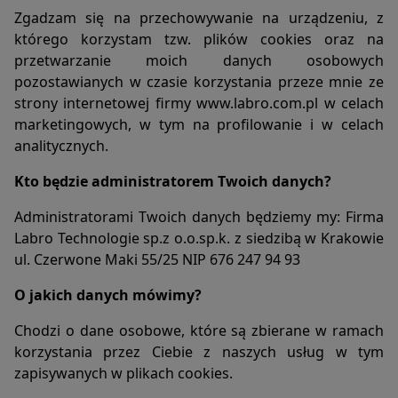
analizowania ich i udoskonalania oraz zapewniania ich
Zgadzam się na przechowywanie na urządzeniu, z
bezpieczeństwa jest niezbędność do wykonania umów o
ich świadczenie (tymi umowami są zazwyczaj regulaminy
którego korzystam tzw. plików cookies oraz na
lub podobne dokumenty dostępne w usługach, z których
przetwarzanie moich danych osobowych
korzystasz). Taką podstawą prawną dla pomiarów
pozostawianych w czasie korzystania przeze mnie ze
statystycznych i marketingu własnego administratorów jest
strony internetowej firmy www.labro.com.pl w celach
tzw. uzasadniony interes administratora. Przetwarzanie
marketingowych, w tym na profilowanie i w celach
Twoich danych w celach marketingowych podmiotów
analitycznych.
trzecich będzie odbywać się na podstawie Twojej
dobrowolnej zgody.
Kto będzie administratorem Twoich danych?
Dlatego też proszę zaznacz przycisk "zgadzam się" jeżeli
Administratorami Twoich danych będziemy my: Firma
zgadzasz się na przetwarzanie Twoich danych osobowych
Labro Technologie sp.z o.o.sp.k. z siedzibą w Krakowie
zbieranych w ramach korzystania przez ze mnie z portalu
ul. Czerwone Maki 55/25 NIP 676 247 94 93
www.labro.com.pl udostępnianych zarówno w wersji
"desktop", jak i "mobile", w tym także zbieranych w tzw.
O jakich danych mówimy?
plikach cookies. Wyrażenie zgody jest dobrowolne i możesz
ją w dowolnym momencie wycofać.
Chodzi o dane osobowe, które są zbierane w ramach
korzystania przez Ciebie z naszych usług w tym
Informacje ogólne:
zapisywanych w plikach cookies.
1. Strona realizuje funkcje pozyskiwania informacji o