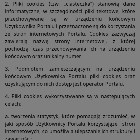
4. Dane powyższe nie są wykorzystywane jedynie dla celów
2. Pliki cookies (tzw. „ciasteczka”) stanowią dane
administrowania serwerem.
informatyczne, w szczególności pliki tekstowe, które
przechowywane są w urządzeniu końcowym
Użytkownika Portalu i przeznaczone są do korzystania
Udostępnienie danych:
ze stron internetowych Portalu. Cookies zazwyczaj
1. Dane podlegają udostępnieniu podmiotom zewnętrznym
zawierają nazwę strony internetowej, z której
wyłącznie w granicach prawnie dozwolonych.
pochodzą, czas przechowywania ich na urządzeniu
2. Dane umożliwiające identyfikację osoby fizycznej są
udostępniane wyłączenie za zgodą tej osoby.
końcowym oraz unikalny numer.
3. Operator może mieć obowiązek udzielania informacji
zebranych przez Portal upoważnionym organom na
3. Podmiotem zamieszczającym na urządzeniu
podstawie zgodnych z prawem żądań w zakresie
końcowym Użytkownika Portalu pliki cookies oraz
wynikającym z żądania.
uzyskującym do nich dostęp jest operator Portalu.
4. Pliki cookies wykorzystywane są w następujących
Zarządzanie plikami cookies – jak w praktyce wyrażać i
celach:
cofać zgodę?
1. Jeśli użytkownik nie chce otrzymywać plików cookies,
a. tworzenia statystyk, które pomagają zrozumieć, w
może zmienić ustawienia przeglądarki. Zastrzegamy, że
jaki sposób Użytkownicy Portalu korzystająze
stron
wyłączenie obsługi plików cookies niezbędnych dla
internetowych, co umożliwia ulepszanie ich struktury i
procesów uwierzytelniania, bezpieczeństwa, utrzymania
zawartości;