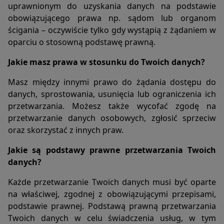
uprawnionym do uzyskania danych na podstawie
3. Dane w formularzu nie są udostępniane podmiotom
trzecim inaczej, niż za zgodą użytkownika.
obowiązującego prawa np. sądom lub organom
4. Dane podane w formularzu mogą stanowić zbiór
ścigania – oczywiście tylko gdy wystąpią z żądaniem w
potencjalnych klientów, zarejestrowany przez Operatora
oparciu o stosowną podstawę prawną.
Portalu w rejestrze prowadzonym przez Generalnego
Inspektora Ochrony Danych Osobowych.
Jakie masz prawa w stosunku do Twoich danych?
5. Dane podane w formularzu są przetwarzane w celu
wynikającym z funkcji konkretnego formularza.
Masz między innymi prawo do żądania dostępu do
6. Dane podane w formularzach mogą być przekazane
danych, sprostowania, usunięcia lub ograniczenia ich
podmiotom technicznie realizującym niektóre usługi – w
przetwarzania. Możesz także wycofać zgodę na
szczególności dotyczy to przekazywania informacji o
przetwarzanie danych osobowych, zgłosić sprzeciw
posiadaczu rejestrowanej domeny do podmiotów będących
oraz skorzystać z innych praw.
operatorami domen internetowych, Portalów
obsługujących płatności lub też innych podmiotów z
Jakie są podstawy prawne przetwarzania Twoich
którymi Operator Portalu w tym zakresie współpracuje.
danych?
Każde przetwarzanie Twoich danych musi być oparte
Informacja o plikach cookies;
na właściwej, zgodnej z obowiązującymi przepisami,
1. Portal korzysta z plików cookies.
podstawie prawnej. Podstawą prawną przetwarzania
2. Pliki cookies (tzw. „ciasteczka”) stanowią dane
Twoich danych w celu świadczenia usług, w tym
informatyczne, w szczególności pliki tekstowe, które