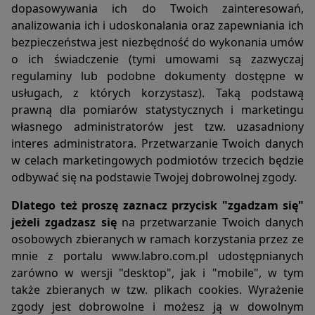
przechowywane są w urządzeniu końcowym Użytkownika
dopasowywania ich do Twoich zainteresowań,
Portalu i przeznaczone są do korzystania ze stron
analizowania ich i udoskonalania oraz zapewniania ich
internetowych Portalu. Cookies zazwyczaj zawierają nazwę
bezpieczeństwa jest niezbędność do wykonania umów
strony internetowej, z której pochodzą, czas
o ich świadczenie (tymi umowami są zazwyczaj
przechowywania ich na urządzeniu końcowym oraz
regulaminy lub podobne dokumenty dostępne w
unikalny numer.
usługach, z których korzystasz). Taką podstawą
3. Podmiotem zamieszczającym na urządzeniu końcowym
prawną dla pomiarów statystycznych i marketingu
Użytkownika Portalu pliki cookies oraz uzyskującym do nich
dostęp jest operator Portalu.
własnego administratorów jest tzw. uzasadniony
4. Pliki cookies wykorzystywane są w następujących celach:
interes administratora. Przetwarzanie Twoich danych
a. tworzenia statystyk, które pomagają zrozumieć, w jaki
w celach marketingowych podmiotów trzecich będzie
sposób Użytkownicy Portalu korzystają ze stron
odbywać się na podstawie Twojej dobrowolnej zgody.
internetowych, co umożliwia ulepszanie ich struktury i
zawartości;
Dlatego też proszę zaznacz przycisk "zgadzam się"
b. utrzymanie sesji Użytkownika Portalu (po zalogowaniu),
jeżeli zgadzasz się
na przetwarzanie Twoich danych
dzięki której Użytkownik nie musi na każdej podstronie
osobowych zbieranych w ramach korzystania przez ze
Portalu ponownie wpisywać loginu i hasła;
mnie z portalu www.labro.com.pl udostępnianych
c. określania profilu użytkownika w celu wyświetlania mu
zarówno w wersji "desktop", jak i "mobile", w tym
dopasowanych materiałów w sieciach reklamowych, w
szczególności sieci Google.
także zbieranych w tzw. plikach cookies. Wyrażenie
5. W ramach Portalu stosowane są dwa zasadnicze rodzaje
zgody jest dobrowolne i możesz ją w dowolnym