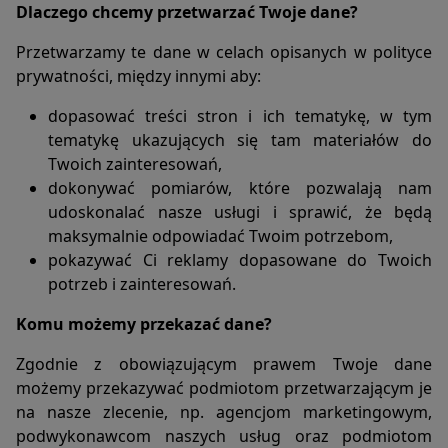
Dlaczego chcemy przetwarzać Twoje dane?
użytkownikach i ich zachowaniu w następujący sposób:
a. poprzez dobrowolnie wprowadzone w formularzach
Przetwarzamy te dane w celach opisanych w polityce
informacje,
prywatności, między innymi aby:
b. poprzez zapisywanie w urządzeniach końcowych pliki
cookie (tzw. "ciasteczka"),
dopasować treści stron i ich tematykę, w tym
c. poprzez gromadzenie logów serwera www przez
tematykę ukazujących się tam materiałów do
operatora hostingowego.
Twoich zainteresowań,
2. Użytkownik po zarejestrowaniu się na portalu zostaje
zapisany do branżowej listy mailingowej, dzięki której co
dokonywać pomiarów, które pozwalają nam
jakiś czas otrzymuje na podany podczas rejestracji adres e-
udoskonalać nasze usługi i sprawić, że będą
mail informacje branżowe. W każdej z wiadomości na jej
maksymalnie odpowiadać Twoim potrzebom,
dole znajduje się link umożliwiający wypisanie się z listy
pokazywać Ci reklamy dopasowane do Twoich
mailingowej bez jednoczesnego usunięcia konta na
potrzeb i zainteresowań.
portalu.
Komu możemy przekazać dane?
Informacje w formularzach:
Zgodnie z obowiązującym prawem Twoje dane
1. Portal zbiera informacje podane dobrowolnie przez
możemy przekazywać podmiotom przetwarzającym je
użytkownika.
na nasze zlecenie, np. agencjom marketingowym,
2. Portal może zapisać ponadto informacje o parametrach
podwykonawcom naszych usług oraz podmiotom
połączenia (oznaczenie czasu, adres IP)