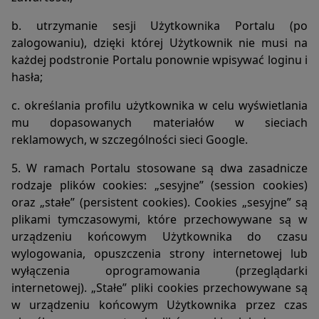
preferencji użytkownika może utrudnić, a w skrajnych
przypadkach może uniemożliwić korzystanie ze stron www
b. utrzymanie sesji Użytkownika Portalu (po
2. W celu zarządzania ustawieniami cookies wejdź w
zalogowaniu), dzięki której Użytkownik nie musi na
ustawienia przeglądarki internetowej.
każdej podstronie Portalu ponownie wpisywać loginu i
hasła;
c. określania profilu użytkownika w celu wyświetlania
mu dopasowanych materiałów w sieciach
reklamowych, w szczególności sieci Google.
5. W ramach Portalu stosowane są dwa zasadnicze
rodzaje plików cookies: „sesyjne” (session cookies)
oraz „stałe” (persistent cookies). Cookies „sesyjne” są
plikami tymczasowymi, które przechowywane są w
urządzeniu końcowym Użytkownika do czasu
wylogowania, opuszczenia strony internetowej lub
wyłączenia oprogramowania (przeglądarki
internetowej). „Stałe” pliki cookies przechowywane są
w urządzeniu końcowym Użytkownika przez czas