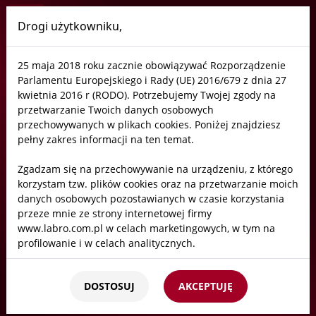
Drogi użytkowniku,
Labro
25 maja 2018 roku zacznie obowiązywać Rozporządzenie
Rysunki techniczne
Parlamentu Europejskiego i Rady (UE) 2016/679 z dnia 27
kwietnia 2016 r (RODO). Potrzebujemy Twojej zgody na
przetwarzanie Twoich danych osobowych
przechowywanych w plikach cookies. Poniżej znajdziesz
Katalogi
pełny zakres informacji na ten temat.
Zgadzam się na przechowywanie na urządzeniu, z którego
Rysunki techniczne
korzystam tzw. plików cookies oraz na przetwarzanie moich
danych osobowych pozostawianych w czasie korzystania
przeze mnie ze strony internetowej firmy
www.labro.com.pl w celach marketingowych, w tym na
Instrukcje montażu
profilowanie i w celach analitycznych.
Kto będzie administratorem Twoich danych?
Biblioteka CAD
DOSTOSUJ
AKCEPTUJĘ
Administratorami Twoich danych będziemy my: Firma
Labro Technologie sp.z o.o.sp.k. z siedzibą w Krakowie ul.