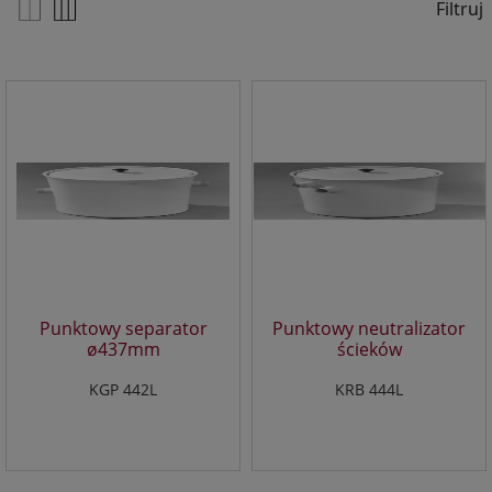
Czerwone Maki 55/25 NIP 676 247 94 93
Filtruj
O jakich danych mówimy?
Chodzi o dane osobowe, które są zbierane w ramach
korzystania przez Ciebie z naszych usług w tym
zapisywanych w plikach cookies.
Dlaczego chcemy przetwarzać Twoje dane?
Przetwarzamy te dane w celach opisanych w polityce
prywatności, między innymi aby:
dopasować treści stron i ich tematykę, w tym tematykę
ukazujących się tam materiałów do Twoich
zainteresowań,
Punktowy separator
Punktowy neutralizator
dokonywać pomiarów, które pozwalają nam
ø437mm
ścieków
udoskonalać nasze usługi i sprawić, że będą
maksymalnie odpowiadać Twoim potrzebom,
KGP 442L
KRB 444L
pokazywać Ci reklamy dopasowane do Twoich potrzeb
i zainteresowań.
Komu możemy przekazać dane?