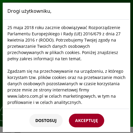
Drogi użytkowniku,
Labro
25 maja 2018 roku zacznie obowiązywać Rozporządzenie
Separtory
Parlamentu Europejskiego i Rady (UE) 2016/679 z dnia 27
kwietnia 2016 r (RODO). Potrzebujemy Twojej zgody na
przetwarzanie Twoich danych osobowych
przechowywanych w plikach cookies. Poniżej znajdziesz
Separtory
pełny zakres informacji na ten temat.
Zgadzam się na przechowywanie na urządzeniu, z którego
Filtry węglowe
korzystam tzw. plików cookies oraz na przetwarzanie moich
danych osobowych pozostawianych w czasie korzystania
Neutralizatory
przeze mnie ze strony internetowej firmy
Start
/
Oferta
/
Neutralizacja
/
Separtory
www.labro.com.pl w celach marketingowych, w tym na
Separtory
profilowanie i w celach analitycznych.
Kto będzie administratorem Twoich danych?
DOSTOSUJ
AKCEPTUJĘ
Administratorami Twoich danych będziemy my: Firma
Labro Technologie sp.z o.o.sp.k. z siedzibą w Krakowie ul.