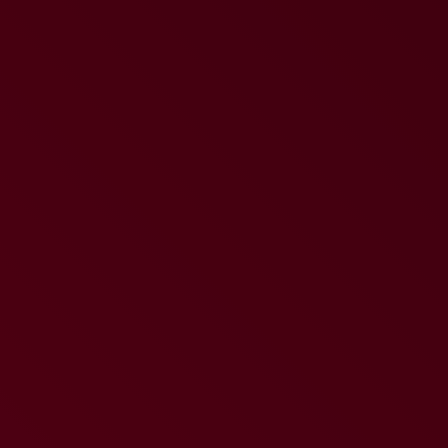
preferencji użytkownika może utrudnić, a w skrajnych
przypadkach może uniemożliwić korzystanie ze stron www
2. W celu zarządzania ustawieniami cookies wejdź w
ustawienia przeglądarki internetowej.