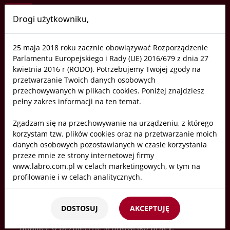
Drogi użytkowniku,
Labro
25 maja 2018 roku zacznie obowiązywać Rozporządzenie
Parlamentu Europejskiego i Rady (UE) 2016/679 z dnia 27
Laboratoria
kwietnia 2016 r (RODO). Potrzebujemy Twojej zgody na
przetwarzanie Twoich danych osobowych
Wentylacja
przechowywanych w plikach cookies. Poniżej znajdziesz
pełny zakres informacji na ten temat.
Neutralizacja
Zgadzam się na przechowywanie na urządzeniu, z którego
Ceramika techniczna
korzystam tzw. plików cookies oraz na przetwarzanie moich
danych osobowych pozostawianych w czasie korzystania
przeze mnie ze strony internetowej firmy
Technologia w laboratorium
www.labro.com.pl w celach marketingowych, w tym na
profilowanie i w celach analitycznych.
Nowoczesne laboratorium to kompetentne
Kto będzie administratorem Twoich danych?
kadry i innowacyjne technologie dostosowane
DOSTOSUJ
AKCEPTUJĘ
Administratorami Twoich danych będziemy my: Firma
do oczekiwań zespołu, ułatwiajace pracę,
Labro Technologie sp.z o.o.sp.k. z siedzibą w Krakowie ul.
dbajace o bezpieczne środowisko pracy,