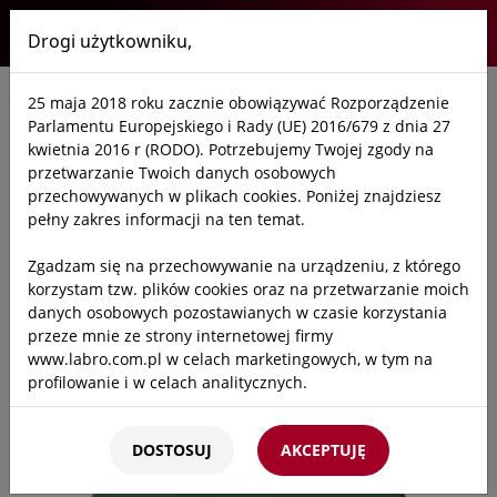
Drogi użytkowniku,
Labro
25 maja 2018 roku zacznie obowiązywać Rozporządzenie
Start
/
Oferta
/
Laboratoria
/
Armatura i zawory
/
Zawory kontrolne /
Parlamentu Europejskiego i Rady (UE) 2016/679 z dnia 27
kwietnia 2016 r (RODO). Potrzebujemy Twojej zgody na
przetwarzanie Twoich danych osobowych
przechowywanych w plikach cookies. Poniżej znajdziesz
pełny zakres informacji na ten temat.
Zgadzam się na przechowywanie na urządzeniu, z którego
korzystam tzw. plików cookies oraz na przetwarzanie moich
danych osobowych pozostawianych w czasie korzystania
przeze mnie ze strony internetowej firmy
www.labro.com.pl w celach marketingowych, w tym na
profilowanie i w celach analitycznych.
Kto będzie administratorem Twoich danych?
DOSTOSUJ
AKCEPTUJĘ
Administratorami Twoich danych będziemy my: Firma
Labro Technologie sp.z o.o.sp.k. z siedzibą w Krakowie ul.