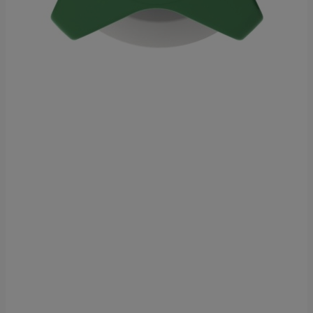
Czerwone Maki 55/25 NIP 676 247 94 93
O jakich danych mówimy?
Chodzi o dane osobowe, które są zbierane w ramach
korzystania przez Ciebie z naszych usług w tym
zapisywanych w plikach cookies.
Dlaczego chcemy przetwarzać Twoje dane?
Przetwarzamy te dane w celach opisanych w polityce
prywatności, między innymi aby:
dopasować treści stron i ich tematykę, w tym tematykę
ukazujących się tam materiałów do Twoich
zainteresowań,
dokonywać pomiarów, które pozwalają nam
udoskonalać nasze usługi i sprawić, że będą
maksymalnie odpowiadać Twoim potrzebom,
pokazywać Ci reklamy dopasowane do Twoich potrzeb
i zainteresowań.
Komu możemy przekazać dane?