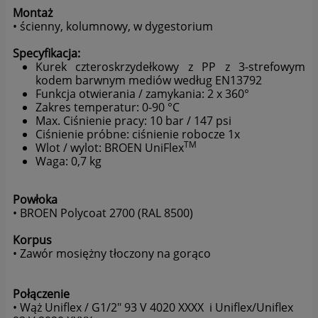
analizowania ich i udoskonalania oraz zapewniania ich
Montaż
bezpieczeństwa jest niezbędność do wykonania umów o
• ścienny, kolumnowy, w dygestorium
ich świadczenie (tymi umowami są zazwyczaj regulaminy
lub podobne dokumenty dostępne w usługach, z których
Specyfikacja:
korzystasz). Taką podstawą prawną dla pomiarów
Kurek czteroskrzydełkowy z PP z 3-strefowym
statystycznych i marketingu własnego administratorów jest
kodem barwnym mediów według EN13792
tzw. uzasadniony interes administratora. Przetwarzanie
Funkcja otwierania / zamykania: 2 x 360°
Twoich danych w celach marketingowych podmiotów
Zakres temperatur: 0-90 °C
trzecich będzie odbywać się na podstawie Twojej
Max. Ciśnienie pracy: 10 bar / 147 psi
Ciśnienie próbne: ciśnienie robocze 1x
dobrowolnej zgody.
TM
Wlot / wylot: BROEN UniFlex
Waga: 0,7 kg
Dlatego też proszę zaznacz przycisk "zgadzam się" jeżeli
zgadzasz się na przetwarzanie Twoich danych osobowych
zbieranych w ramach korzystania przez ze mnie z portalu
Powłoka
www.labro.com.pl udostępnianych zarówno w wersji
• BROEN Polycoat 2700 (RAL 8500)
"desktop", jak i "mobile", w tym także zbieranych w tzw.
Korpus
plikach cookies. Wyrażenie zgody jest dobrowolne i możesz
• Zawór mosiężny tłoczony na gorąco
ją w dowolnym momencie wycofać.
Połączenie
Informacje ogólne:
• Wąż Uniflex / G1/2" 93 V 4020 XXXX i Uniflex/Uniflex
1. Strona realizuje funkcje pozyskiwania informacji o