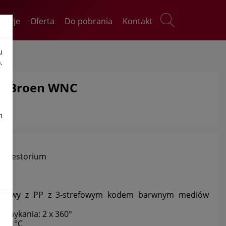
kazje
Oferta
Do pobrania
Kontakt
u
.
ny Broen WNC
m
 dygestorium
dełkowy z PP z 3-strefowym kodem barwnym mediów
 zamykania: 2 x 360°
0-90 °C