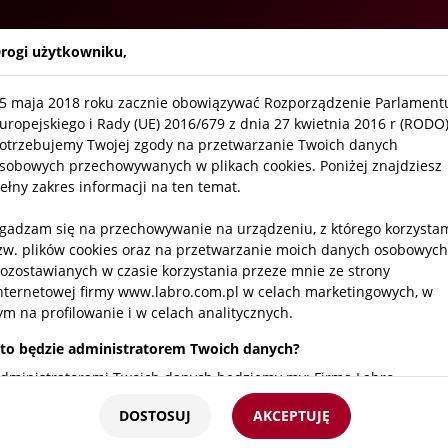
Firma
Aktualności
O
rogi użytkowniku,
5 maja 2018 roku zacznie obowiązywać Rozporządzenie Parlament
/
Zawory kontrolne / dygestoryjne
/
Woda
uropejskiego i Rady (UE) 2016/679 z dnia 27 kwietnia 2016 r (RODO)
otrzebujemy Twojej zgody na przetwarzanie Twoich danych
sobowych przechowywanych w plikach cookies. Poniżej znajdziesz
Zawór kontrol
ełny zakres informacji na ten temat.
SKU:
2511 501 1007
gadzam się na przechowywanie na urządzeniu, z którego korzysta
zw. plików cookies oraz na przetwarzanie moich danych osobowych
ozostawianych w czasie korzystania przeze mnie ze strony
Montaż
nternetowej firmy www.labro.com.pl w celach marketingowych, w
• ścienny, kolumnowy, w
ym na profilowanie i w celach analitycznych.
Specyfikacja:
to będzie administratorem Twoich danych?
dministratorami Twoich danych będziemy my: Firma Labro
Kurek czteroskrzy
echnologie sp.z o.o.sp.k. z siedzibą w Krakowie ul. Czerwone Maki
według EN13792
DOSTOSUJ
AKCEPTUJĘ
5/25 NIP 676 247 94 93
Funkcja otwierania /
Zakres temperatur: 