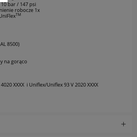
 10 bar / 147 psi
śnienie robocze 1x
TM
UniFlex
.
RAL 8500)
ny na gorąco
V 4020 XXXX i Uniflex/Uniflex 93 V 2020 XXXX
ć