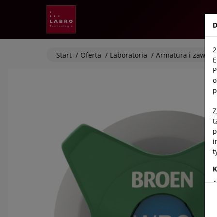
Labro
D
2
Start
/
Oferta
/
Laboratoria
/
Armatura i zawory
E
P
o
p
Z
t
p
i
t
K
A
T
5