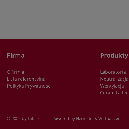
p
w
J
M
s
t
s
Firma
Produkty
J
K
z
O firmie
Laboratoria
p
Lista referencyjna
Neutralizacja
t
Polityka Prywatności
Wentylacja
u
Ceramika tec
n
s
u
s
u
© 2024 by Labro
Powered by
Heuristic
&
Wirtualizer
c