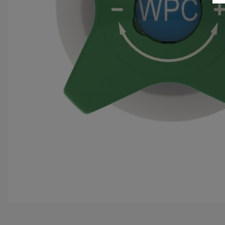
O
C
p
D
P
m
K
Z
p
m
u