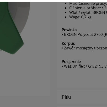
 jakich danych mówimy?
Max. Ciśnienie pracy:
Ciśnienie próbne: ci
hodzi o dane osobowe, które są zbierane w ramach korzystania
Wlot / wylot: BROEN 
rzez Ciebie z naszych usług w tym zapisywanych w plikach cookies
Waga: 0,7 kg
laczego chcemy przetwarzać Twoje dane?
rzetwarzamy te dane w celach opisanych w polityce prywatności,
Powłoka
• BROEN Polycoat 2700 (
iędzy innymi aby:
dopasować treści stron i ich tematykę, w tym tematykę
Korpus
• Zawór mosiężny tłoczo
ukazujących się tam materiałów do Twoich zainteresowań,
dokonywać pomiarów, które pozwalają nam udoskonalać nasze
usługi i sprawić, że będą maksymalnie odpowiadać Twoim
Połączenie
potrzebom,
• Wąż Uniflex / G1/2" 93 
pokazywać Ci reklamy dopasowane do Twoich potrzeb i
zainteresowań.
omu możemy przekazać dane?
godnie z obowiązującym prawem Twoje dane możemy przekazywa
odmiotom przetwarzającym je na nasze zlecenie, np. agencjom
Pliki
arketingowym, podwykonawcom naszych usług oraz podmiotom
prawnionym do uzyskania danych na podstawie obowiązującego