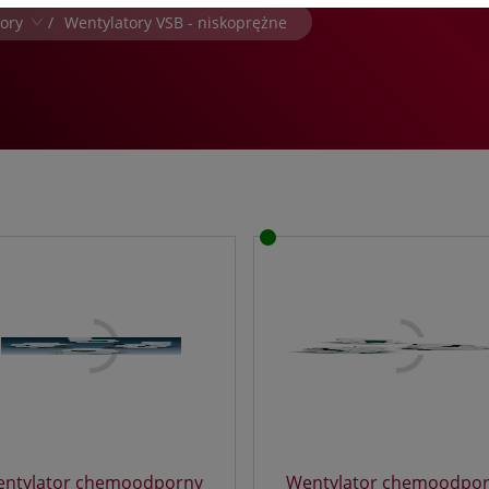
 jakich danych mówimy?
ory
/
Wentylatory VSB - niskoprężne
hodzi o dane osobowe, które są zbierane w ramach korzystania
ory VSB - niskoprężne
rzez Ciebie z naszych usług w tym zapisywanych w plikach cookies
ory VSM - średnioprężne
laczego chcemy przetwarzać Twoje dane?
ory VSA - wysokoprężne
rzetwarzamy te dane w celach opisanych w polityce prywatności,
tory VSAA - wysokoprężne
iędzy innymi aby:
ory VS/ATEX -antystatyczne EX
dopasować treści stron i ich tematykę, w tym tematykę
ory VB3 - aluminium
ukazujących się tam materiałów do Twoich zainteresowań,
dokonywać pomiarów, które pozwalają nam udoskonalać nasze
tory VSBT - dachowe
usługi i sprawić, że będą maksymalnie odpowiadać Twoim
a wentylacyjne
potrzebom,
pokazywać Ci reklamy dopasowane do Twoich potrzeb i
zainteresowań.
omu możemy przekazać dane?
godnie z obowiązującym prawem Twoje dane możemy przekazywa
odmiotom przetwarzającym je na nasze zlecenie, np. agencjom
arketingowym, podwykonawcom naszych usług oraz podmiotom
prawnionym do uzyskania danych na podstawie obowiązującego
rne
ntylator chemoodporny
Wentylator chemoodpo