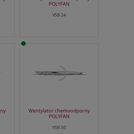
POLYFAN
VSB 24
z
ą
i
w
rny
Wentylator chemoodporny
POLYFAN
w
VSB 50