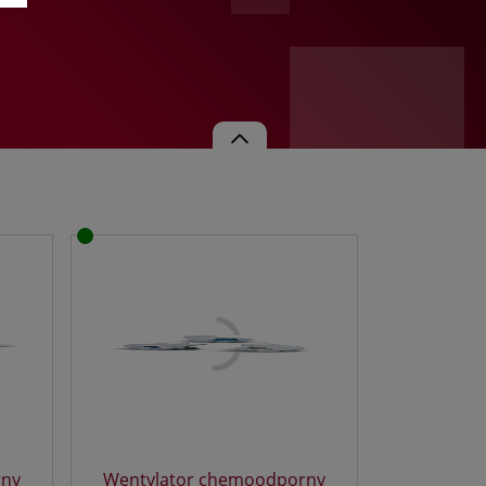
.
ć
rny
Wentylator chemoodporny