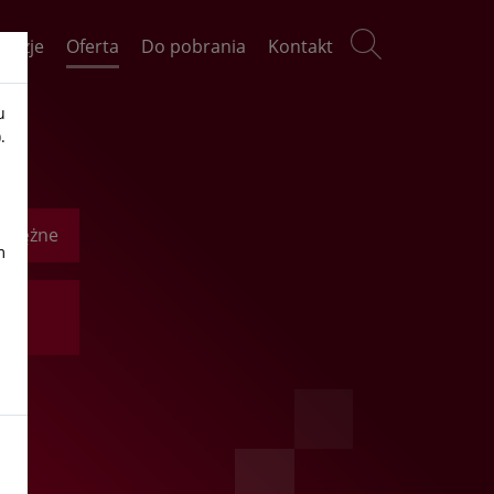
kazje
Oferta
Do pobrania
Kontakt
u
.
oprężne
m
nium