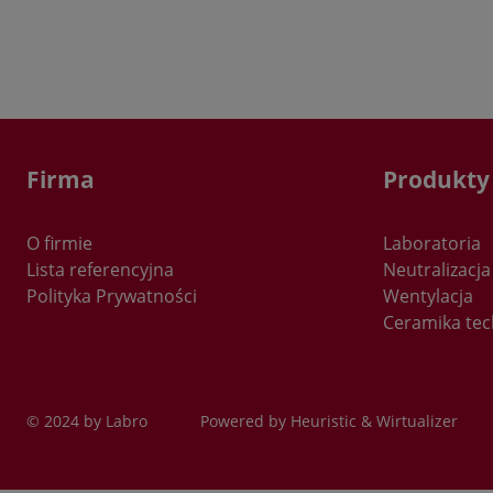
w
n
I
1
2
Firma
Produkty
(
3
i
O firmie
Laboratoria
4
Lista referencyjna
Neutralizacja
k
Polityka Prywatności
Wentylacja
p
Ceramika tec
O
5
f
6
t
© 2024 by Labro
Powered by
Heuristic
&
Wirtualizer
p
p
o