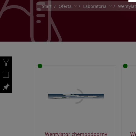
O
Start
/
Oferta
/
Laboratoria
/
Wentylat
C
Laboratoria
Armatura i zawory
Wentylat
p
Neutralizacja
Blaty laboratoryjne
Wentylat
D
Wentylacja
Dygestoria
Wentylat
P
Ceramika technicza
Filtry węglowe
Wentyla
m
Komory robocze
Wentylat
Krzesła laboratoryjne
Wentylat
Natryski bezpieczeństwa
Wentyla
Neutralizatory
Akcesori
Ociekacze
Oczomyjki
K
Odciągi miejscowe
Z
Okapy laboratoryjne
p
Pompy próżniowe
m
u
Wentylator chemoodporny
Przepustnice chemoodpo
We