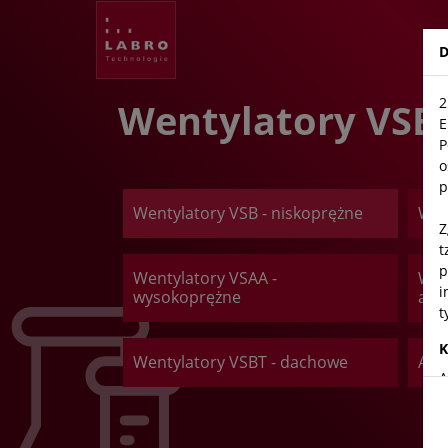
Labro
D
2
Wentylatory VSB 
E
P
o
p
Wentylatory VSB - niskoprężne
Wen
Z
t
p
Wentylatory VSAA -
Wen
i
wysokoprężne
ant
t
K
Wentylatory VSBT - dachowe
Akc
A
T
5