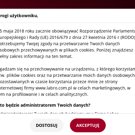
Firma
Aktualności
O
rogi użytkowniku,
5 maja 2018 roku zacznie obowiązywać Rozporządzenie Parlament
- niskoprężne
uropejskiego i Rady (UE) 2016/679 z dnia 27 kwietnia 2016 r (RODO)
otrzebujemy Twojej zgody na przetwarzanie Twoich danych
sobowych przechowywanych w plikach cookies. Poniżej znajdziesz
ełny zakres informacji na ten temat.
tylatory VSM - średnioprężne
Wentylatory VSA - wysok
gadzam się na przechowywanie na urządzeniu, z którego korzysta
zw. plików cookies oraz na przetwarzanie moich danych osobowych
ozostawianych w czasie korzystania przeze mnie ze strony
tylatory VS/ATEX -
Wentylatory VB3 - alumi
nternetowej firmy www.labro.com.pl w celach marketingowych, w
ystatyczne EX
ym na profilowanie i w celach analitycznych.
to będzie administratorem Twoich danych?
esoria wentylacyjne
dministratorami Twoich danych będziemy my: Firma Labro
echnologie sp.z o.o.sp.k. z siedzibą w Krakowie ul. Czerwone Maki
DOSTOSUJ
AKCEPTUJĘ
5/25 NIP 676 247 94 93