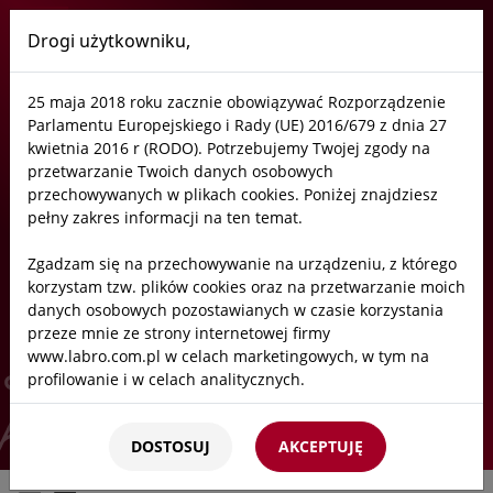
Drogi użytkowniku,
Labro
25 maja 2018 roku zacznie obowiązywać Rozporządzenie
Szafy na pestycydy
Parlamentu Europejskiego i Rady (UE) 2016/679 z dnia 27
kwietnia 2016 r (RODO). Potrzebujemy Twojej zgody na
przetwarzanie Twoich danych osobowych
przechowywanych w plikach cookies. Poniżej znajdziesz
Szafy na pestycydy
pełny zakres informacji na ten temat.
Zgadzam się na przechowywanie na urządzeniu, z którego
Szafy Typ 90 minut
korzystam tzw. plików cookies oraz na przetwarzanie moich
danych osobowych pozostawianych w czasie korzystania
Szafy bezpieczne COMBI
przeze mnie ze strony internetowej firmy
Start
/
Oferta
/
Laboratoria
/
Szafy bezpieczne
/
Szafy na pestycyd
www.labro.com.pl w celach marketingowych, w tym na
Szafy na baterie litowe
profilowanie i w celach analitycznych.
Szafy na butle gazowe
Kto będzie administratorem Twoich danych?
DOSTOSUJ
AKCEPTUJĘ
Administratorami Twoich danych będziemy my: Firma
Szafy na kwasy i zasady
Labro Technologie sp.z o.o.sp.k. z siedzibą w Krakowie ul.