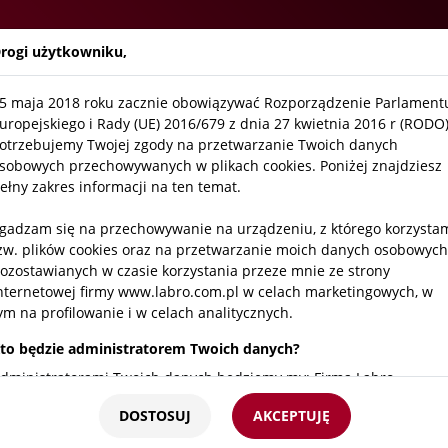
Firma
Aktualności
O
rogi użytkowniku,
5 maja 2018 roku zacznie obowiązywać Rozporządzenie Parlament
M 75 ramiona odciągo
uropejskiego i Rady (UE) 2016/679 z dnia 27 kwietnia 2016 r (RODO)
otrzebujemy Twojej zgody na przetwarzanie Twoich danych
sobowych przechowywanych w plikach cookies. Poniżej znajdziesz
ełny zakres informacji na ten temat.
IDENT® SYSTEM 25 komory
ALSIDENT® SYSTEM 50 r
gadzam się na przechowywanie na urządzeniu, z którego korzysta
hłaniające
odciągowe
zw. plików cookies oraz na przetwarzanie moich danych osobowych
ozostawianych w czasie korzystania przeze mnie ze strony
nternetowej firmy www.labro.com.pl w celach marketingowych, w
IDENT® SYSTEM 75 ramiona
ALSIDENT® SYSTEM 100 
ym na profilowanie i w celach analitycznych.
iągowe
odciągowe
to będzie administratorem Twoich danych?
dministratorami Twoich danych będziemy my: Firma Labro
echnologie sp.z o.o.sp.k. z siedzibą w Krakowie ul. Czerwone Maki
DOSTOSUJ
AKCEPTUJĘ
5/25 NIP 676 247 94 93
miejscowe
/
ALSIDENT® SYSTEM 75 ramiona odciągowe