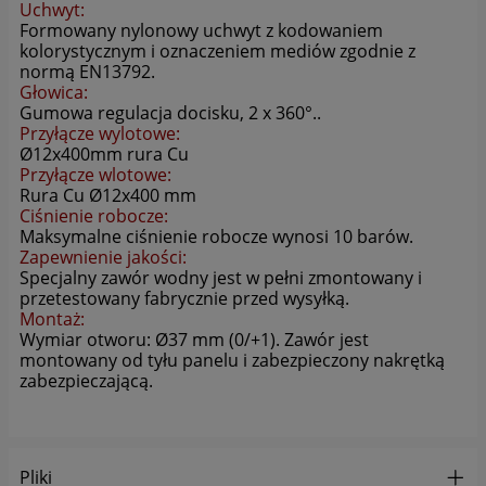
Zgodnie z obowiązującym prawem Twoje dane możemy
Uchwyt:
przekazywać podmiotom przetwarzającym je na nasze
Formowany nylonowy uchwyt z kodowaniem
zlecenie, np. agencjom marketingowym, podwykonawcom
kolorystycznym i oznaczeniem mediów zgodnie z
naszych usług oraz podmiotom uprawnionym do uzyskania
normą EN13792.
Głowica:
danych na podstawie obowiązującego prawa np. sądom
Gumowa regulacja docisku, 2 x 360°..
lub organom ścigania – oczywiście tylko gdy wystąpią z
Przyłącze wylotowe:
żądaniem w oparciu o stosowną podstawę prawną.
Ø12x400mm rura Cu
Przyłącze wlotowe:
Jakie masz prawa w stosunku do Twoich danych?
Rura Cu Ø12x400 mm
Masz między innymi prawo do żądania dostępu do danych,
Ciśnienie robocze:
sprostowania, usunięcia lub ograniczenia ich
Maksymalne ciśnienie robocze wynosi 10 barów.
przetwarzania. Możesz także wycofać zgodę na
Zapewnienie jakości:
Specjalny zawór wodny jest w pełni zmontowany i
przetwarzanie danych osobowych, zgłosić sprzeciw oraz
przetestowany fabrycznie przed wysyłką.
skorzystać z innych praw.
Montaż:
Wymiar otworu: Ø37 mm (0/+1). Zawór jest
Jakie są podstawy prawne przetwarzania Twoich danych?
montowany od tyłu panelu i zabezpieczony nakrętką
Każde przetwarzanie Twoich danych musi być oparte na
zabezpieczającą.
właściwej, zgodnej z obowiązującymi przepisami,
podstawie prawnej. Podstawą prawną przetwarzania
Twoich danych w celu świadczenia usług, w tym
dopasowywania ich do Twoich zainteresowań,
Pliki