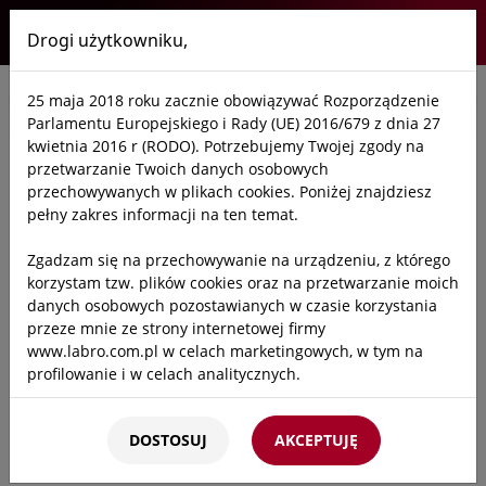
Drogi użytkowniku,
Labro
25 maja 2018 roku zacznie obowiązywać Rozporządzenie
Start
/
Oferta
/
Laboratoria
/
Armatura i zawory
/
Zawory kontrolne /
Parlamentu Europejskiego i Rady (UE) 2016/679 z dnia 27
kwietnia 2016 r (RODO). Potrzebujemy Twojej zgody na
przetwarzanie Twoich danych osobowych
przechowywanych w plikach cookies. Poniżej znajdziesz
pełny zakres informacji na ten temat.
Zgadzam się na przechowywanie na urządzeniu, z którego
korzystam tzw. plików cookies oraz na przetwarzanie moich
danych osobowych pozostawianych w czasie korzystania
przeze mnie ze strony internetowej firmy
www.labro.com.pl w celach marketingowych, w tym na
profilowanie i w celach analitycznych.
Kto będzie administratorem Twoich danych?
DOSTOSUJ
AKCEPTUJĘ
Administratorami Twoich danych będziemy my: Firma
Labro Technologie sp.z o.o.sp.k. z siedzibą w Krakowie ul.