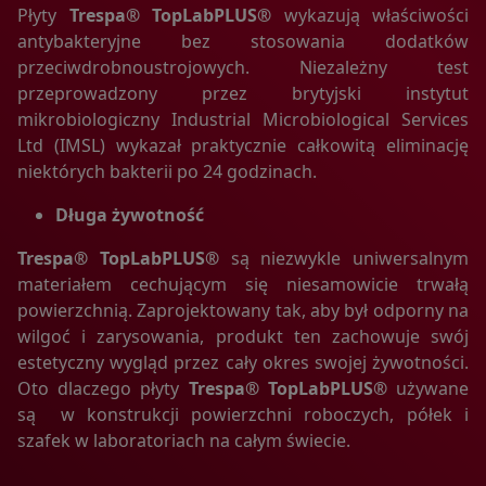
Płyty
Trespa® TopLabPLUS®
wykazują właściwości
3. Dane w formularzu nie są udostępniane podmiotom
trzecim inaczej, niż za zgodą użytkownika.
antybakteryjne bez stosowania dodatków
4. Dane podane w formularzu mogą stanowić zbiór
przeciwdrobnoustrojowych. Niezależny test
potencjalnych klientów, zarejestrowany przez Operatora
przeprowadzony przez brytyjski instytut
Portalu w rejestrze prowadzonym przez Generalnego
mikrobiologiczny Industrial Microbiological Services
Inspektora Ochrony Danych Osobowych.
Ltd (IMSL) wykazał praktycznie całkowitą eliminację
5. Dane podane w formularzu są przetwarzane w celu
niektórych bakterii po 24 godzinach.
wynikającym z funkcji konkretnego formularza.
6. Dane podane w formularzach mogą być przekazane
Długa żywotność
podmiotom technicznie realizującym niektóre usługi – w
szczególności dotyczy to przekazywania informacji o
Trespa® TopLabPLUS®
są niezwykle uniwersalnym
posiadaczu rejestrowanej domeny do podmiotów będących
materiałem cechującym się niesamowicie trwałą
operatorami domen internetowych, Portalów
powierzchnią. Zaprojektowany tak, aby był odporny na
obsługujących płatności lub też innych podmiotów z
którymi Operator Portalu w tym zakresie współpracuje.
wilgoć i zarysowania, produkt ten zachowuje swój
estetyczny wygląd przez cały okres swojej żywotności.
Oto dlaczego płyty
Trespa® TopLabPLUS®
używane
Informacja o plikach cookies;
są w konstrukcji powierzchni roboczych, półek i
1. Portal korzysta z plików cookies.
szafek w laboratoriach na całym świecie.
2. Pliki cookies (tzw. „ciasteczka”) stanowią dane
informatyczne, w szczególności pliki tekstowe, które