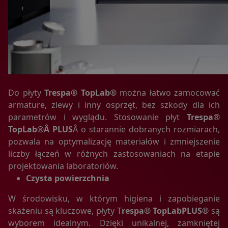
analizowania ich i udoskonalania oraz zapewniania ich
bezpieczeństwa jest niezbędność do wykonania umów o
ich świadczenie (tymi umowami są zazwyczaj regulaminy
lub podobne dokumenty dostępne w usługach, z których
korzystasz). Taką podstawą prawną dla pomiarów
statystycznych i marketingu własnego administratorów jest
tzw. uzasadniony interes administratora. Przetwarzanie
Twoich danych w celach marketingowych podmiotów
trzecich będzie odbywać się na podstawie Twojej
Do płyty
Trespa® TopLab
®
można łatwo zamocować
dobrowolnej zgody.
armature, zlewy i inny osprzęt, bez szkody dla ich
parametrów i wyglądu. Stosowanie płyt
Trespa®
Dlatego też proszę zaznacz przycisk "zgadzam się" jeżeli
TopLab
zgadzasz się na przetwarzanie Twoich danych osobowych
®
Â PLUS
Â o starannie dobranych rozmiarach,
zbieranych w ramach korzystania przez ze mnie z portalu
pozwala na optymalizację materiałów i zmniejszenie
www.labro.com.pl udostępnianych zarówno w wersji
liczby łączeń w różnych zastosowaniach na etapie
"desktop", jak i "mobile", w tym także zbieranych w tzw.
projektowania laboratoriów.
plikach cookies. Wyrażenie zgody jest dobrowolne i możesz
Czysta powierzchnia
ją w dowolnym momencie wycofać.
W środowisku, w którym higiena i zapobieganie
skażeniu są kluczowe, płyty T
respa® TopLabPLUS®
są
Informacje ogólne:
wyborem idealnym. Dzięki unikalnej, zamkniętej
1. Strona realizuje funkcje pozyskiwania informacji o