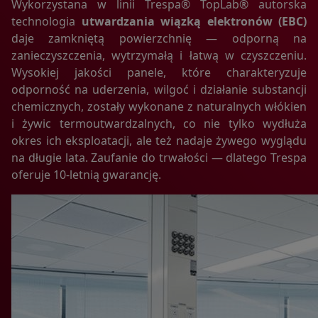
Wykorzystana w linii Trespa® TopLab® autorska
przechowywane są w urządzeniu końcowym Użytkownika
technologia
utwardzania wiązką elektronów (EBC)
Portalu i przeznaczone są do korzystania ze stron
internetowych Portalu. Cookies zazwyczaj zawierają nazwę
daje zamkniętą powierzchnię — odporną na
strony internetowej, z której pochodzą, czas
zanieczyszczenia, wytrzymałą i łatwą w czyszczeniu.
przechowywania ich na urządzeniu końcowym oraz
Wysokiej jakości panele, które charakteryzuje
unikalny numer.
odporność na uderzenia, wilgoć i działanie substancji
3. Podmiotem zamieszczającym na urządzeniu końcowym
chemicznych, zostały wykonane z naturalnych włókien
Użytkownika Portalu pliki cookies oraz uzyskującym do nich
i żywic termoutwardzalnych, co nie tylko wydłuża
dostęp jest operator Portalu.
okres ich eksploatacji, ale też nadaje żywego wyglądu
4. Pliki cookies wykorzystywane są w następujących celach:
a. tworzenia statystyk, które pomagają zrozumieć, w jaki
na długie lata. Zaufanie do trwałości — dlatego Trespa
sposób Użytkownicy Portalu korzystają ze stron
oferuje 10-letnią gwarancję.
internetowych, co umożliwia ulepszanie ich struktury i
zawartości;
b. utrzymanie sesji Użytkownika Portalu (po zalogowaniu),
dzięki której Użytkownik nie musi na każdej podstronie
Portalu ponownie wpisywać loginu i hasła;
c. określania profilu użytkownika w celu wyświetlania mu
dopasowanych materiałów w sieciach reklamowych, w
szczególności sieci Google.
5. W ramach Portalu stosowane są dwa zasadnicze rodzaje