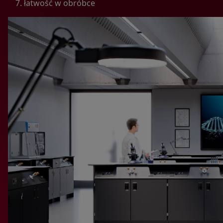
Zgodnie z obowiązującym prawem Twoje dane możemy
łatwość w obróbce
przekazywać podmiotom przetwarzającym je na nasze
zlecenie, np. agencjom marketingowym, podwykonawcom
naszych usług oraz podmiotom uprawnionym do uzyskania
danych na podstawie obowiązującego prawa np. sądom
lub organom ścigania – oczywiście tylko gdy wystąpią z
żądaniem w oparciu o stosowną podstawę prawną.
Jakie masz prawa w stosunku do Twoich danych?
Masz między innymi prawo do żądania dostępu do danych,
sprostowania, usunięcia lub ograniczenia ich
przetwarzania. Możesz także wycofać zgodę na
przetwarzanie danych osobowych, zgłosić sprzeciw oraz
skorzystać z innych praw.
Jakie są podstawy prawne przetwarzania Twoich danych?
Każde przetwarzanie Twoich danych musi być oparte na
właściwej, zgodnej z obowiązującymi przepisami,
podstawie prawnej. Podstawą prawną przetwarzania
Twoich danych w celu świadczenia usług, w tym
dopasowywania ich do Twoich zainteresowań,