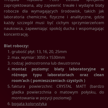
Czerwone Maki 55/25 NIP 676 247 94 93
zaprojektowana, aby zapewnić trwałe i wydajne blaty
O jakich danych mówimy?
robocze dla wymagających środowisk, takich jak
laboratoria chemiczne, fizyczne i analityczne, gdzie
Chodzi o dane osobowe, które są zbierane w ramach
korzystania przez Ciebie z naszych usług w tym
każdy szczegół musi być cichym sprzymierzeńcem
zapisywanych w plikach cookies.
naukowca, zapewniając spokój ducha i wspomagając
koncentrację.
Dlaczego chcemy przetwarzać Twoje dane?
Przetwarzamy te dane w celach opisanych w polityce
Blat roboczy:
prywatności, między innymi aby:
grubość płyt: 13, 16, 20, 25mm
max. wymiar: 3050 x 1530mm
dopasować treści stron i ich tematykę, w tym tematykę
ukazujących się tam materiałów do Twoich
rodzaj: jednostronna lub dwustronna
zainteresowań,
montaż poziomy: blaty laboratoryjne w
dokonywać pomiarów, które pozwalają nam
różnego typu laboratoriach oraz clean
udoskonalać nasze usługi i sprawić, że będą
room'ach ( pomieszczeniach czystych )
maksymalnie odpowiadać Twoim potrzebom,
faktura powierzchni: CRYSTAL MATT (bardzo
pokazywać Ci reklamy dopasowane do Twoich potrzeb
gładka powierzchnia o matowym połysku, do
i zainteresowań.
montowania w pozycji poziomej)
Komu możemy przekazać dane?
bogata kolorystyka