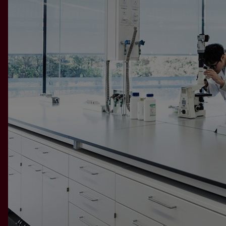
plików cookies: „sesyjne” (session cookies) oraz „stałe”
(persistent cookies). Cookies „sesyjne” są plikami
tymczasowymi, które przechowywane są w urządzeniu
końcowym Użytkownika do czasu wylogowania,
opuszczenia strony internetowej lub wyłączenia
oprogramowania (przeglądarki internetowej). „Stałe” pliki
cookies przechowywane są w urządzeniu końcowym
Użytkownika przez czas określony w parametrach plików
cookies lub do czasu ich usunięcia przez Użytkownika.
6. Oprogramowanie do przeglądania stron internetowych
(przeglądarka internetowa) zazwyczaj domyślnie
dopuszcza przechowywanie plików cookies w urządzeniu
końcowym Użytkownika. Użytkownicy Portalu mogą
dokonać zmiany ustawień w tym zakresie. Przeglądarka
internetowa umożliwia usunięcie plików cookies. Możliwe
jest także automatyczne blokowanie plików cookies
Szczegółowe informacje na ten temat zawiera pomoc lub
dokumentacja przeglądarki internetowej.
7. Ograniczenia stosowania plików cookies mogą wpłynąć
na niektóre funkcjonalności dostępne na stronach
internetowych Portalu.
8. Pliki cookies zamieszczane w urządzeniu końcowym