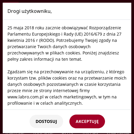
Drogi użytkowniku,
Labro
25 maja 2018 roku zacznie obowiązywać Rozporządzenie
Trespa® TopLab® PLUS do
Parlamentu Europejskiego i Rady (UE) 2016/679 z dnia 27
laboratoriów, przemysłu i clean
kwietnia 2016 r (RODO). Potrzebujemy Twojej zgody na
przetwarzanie Twoich danych osobowych
room'ów. Materiał idealny!
przechowywanych w plikach cookies. Poniżej znajdziesz
pełny zakres informacji na ten temat.
Trespa® TopLab®
PLUS została specjalnie
zaprojektowana, aby zapewnić trwałe i wydajne blaty
Zgadzam się na przechowywanie na urządzeniu, z którego
robocze dla wymagających środowisk, takich jak
korzystam tzw. plików cookies oraz na przetwarzanie moich
laboratoria chemiczne, fizyczne i analityczne, gdzie
danych osobowych pozostawianych w czasie korzystania
każdy szczegół musi być cichym sprzymierzeńcem
przeze mnie ze strony internetowej firmy
www.labro.com.pl w celach marketingowych, w tym na
naukowca, zapewniając spokój ducha i wspomagając
profilowanie i w celach analitycznych.
koncentrację. Blaty z TrespaTopLab plus polecamy
wszędzie tam fdzie wymagana jest wysoka jakość,
Kto będzie administratorem Twoich danych?
odpornośc mechaniczna, chemoodporność i czystość
DOSTOSUJ
AKCEPTUJĘ
Administratorami Twoich danych będziemy my: Firma
bilogiczna.
Labro Technologie sp.z o.o.sp.k. z siedzibą w Krakowie ul.
Trespa® TopLab® PLUS została specjalnie