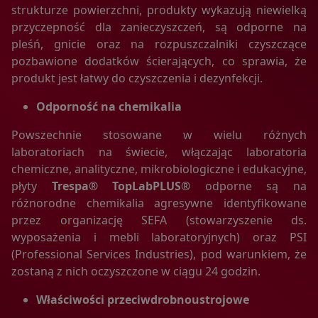
strukturze powierzchni, produkty wykazują niewielką
użytkownikach i ich zachowaniu w następujący sposób:
przyczepność dla zanieczyszczeń, są odporne na
a. poprzez dobrowolnie wprowadzone w formularzach
informacje,
pleśń, gnicie oraz na rozpuszczalniki czyszczące
b. poprzez zapisywanie w urządzeniach końcowych pliki
pozbawione dodatków ścierających, co sprawia, że
cookie (tzw. "ciasteczka"),
produkt jest łatwy do czyszczenia i dezynfekcji.
c. poprzez gromadzenie logów serwera www przez
operatora hostingowego.
Odporność na chemikalia
2. Użytkownik po zarejestrowaniu się na portalu zostaje
zapisany do branżowej listy mailingowej, dzięki której co
Powszechnie stosowane w wielu różnych
jakiś czas otrzymuje na podany podczas rejestracji adres e-
laboratoriach na świecie, włączając laboratoria
mail informacje branżowe. W każdej z wiadomości na jej
chemiczne, analityczne, mikrobiologiczne i edukacyjne,
dole znajduje się link umożliwiający wypisanie się z listy
płyty
Trespa® TopLabPLUS®
odporne są na
mailingowej bez jednoczesnego usunięcia konta na
różnorodne chemikalia agresywne identyfikowane
portalu.
przez organizację SEFA (stowarzyszenie ds.
wyposażenia i mebli laboratoryjnych) oraz PSI
Informacje w formularzach:
(Professional Services Industries), pod warunkiem, że
1. Portal zbiera informacje podane dobrowolnie przez
zostaną z nich oczyszczone w ciągu 24 godzin.
użytkownika.
2. Portal może zapisać ponadto informacje o parametrach
Właściwości przeciwdrobnoustrojowe
połączenia (oznaczenie czasu, adres IP)