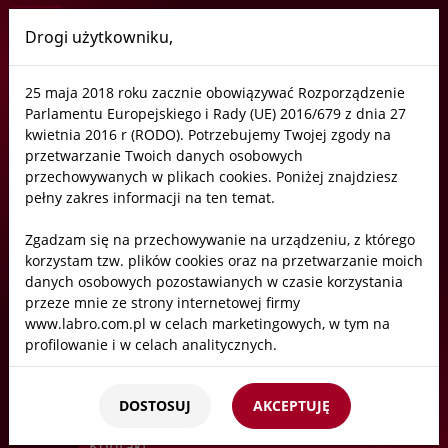
Drogi użytkowniku,
Labro
25 maja 2018 roku zacznie obowiązywać Rozporządzenie
Błąd 404 - strona gdzieś się zapodziała
Parlamentu Europejskiego i Rady (UE) 2016/679 z dnia 27
kwietnia 2016 r (RODO). Potrzebujemy Twojej zgody na
przetwarzanie Twoich danych osobowych
MOŻE TE LINKI BĘDĄ POMOCNE
przechowywanych w plikach cookies. Poniżej znajdziesz
pełny zakres informacji na ten temat.
Zgadzam się na przechowywanie na urządzeniu, z którego
Laboratoria
korzystam tzw. plików cookies oraz na przetwarzanie moich
danych osobowych pozostawianych w czasie korzystania
przeze mnie ze strony internetowej firmy
Wentylacja
www.labro.com.pl w celach marketingowych, w tym na
profilowanie i w celach analitycznych.
Neutralizacja
Kto będzie administratorem Twoich danych?
DOSTOSUJ
AKCEPTUJĘ
Administratorami Twoich danych będziemy my: Firma
Labro Technologie sp.z o.o.sp.k. z siedzibą w Krakowie ul.
Kontakt