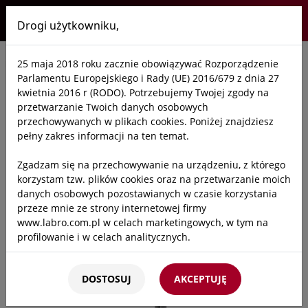
Drogi użytkowniku,
Labro
25 maja 2018 roku zacznie obowiązywać Rozporządzenie
Start
/
Oferta
/
Laboratoria
/
Armatura i zawory
Parlamentu Europejskiego i Rady (UE) 2016/679 z dnia 27
kwietnia 2016 r (RODO). Potrzebujemy Twojej zgody na
przetwarzanie Twoich danych osobowych
przechowywanych w plikach cookies. Poniżej znajdziesz
pełny zakres informacji na ten temat.
Zgadzam się na przechowywanie na urządzeniu, z którego
korzystam tzw. plików cookies oraz na przetwarzanie moich
danych osobowych pozostawianych w czasie korzystania
przeze mnie ze strony internetowej firmy
www.labro.com.pl w celach marketingowych, w tym na
profilowanie i w celach analitycznych.
Kto będzie administratorem Twoich danych?
DOSTOSUJ
AKCEPTUJĘ
Administratorami Twoich danych będziemy my: Firma
Labro Technologie sp.z o.o.sp.k. z siedzibą w Krakowie ul.