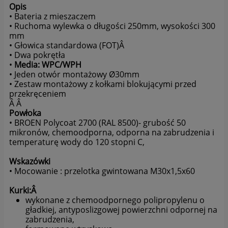
Opis
użytkownikach i ich zachowaniu w następujący sposób:
• Bateria z mieszaczem
a. poprzez dobrowolnie wprowadzone w formularzach
• Ruchoma wylewka o długości 250mm, wysokości 300
informacje,
mm
b. poprzez zapisywanie w urządzeniach końcowych pliki
• Głowica standardowa (FOT)Â
cookie (tzw. "ciasteczka"),
• Dwa pokrętła
c. poprzez gromadzenie logów serwera www przez
•
Media: WPC/WPH
operatora hostingowego.
• Jeden otwór montażowy Ø30mm
• Zestaw montażowy z kołkami blokującymi przed
2. Użytkownik po zarejestrowaniu się na portalu zostaje
przekręceniem
zapisany do branżowej listy mailingowej, dzięki której co
Â Â
jakiś czas otrzymuje na podany podczas rejestracji adres e-
Powłoka
mail informacje branżowe. W każdej z wiadomości na jej
• BROEN Polycoat 2700 (RAL 8500)- grubość 50
dole znajduje się link umożliwiający wypisanie się z listy
mikronów, chemoodporna, odporna na zabrudzenia i
mailingowej bez jednoczesnego usunięcia konta na
temperaturę wody do 120 stopni C,
portalu.
Wskazówki
• Mocowanie : przelotka gwintowana M30x1,5x60
Informacje w formularzach:
Kurki:Â
1. Portal zbiera informacje podane dobrowolnie przez
wykonane z chemoodpornego polipropylenu o
użytkownika.
gładkiej, antyposlizgowej powierzchni odpornej na
2. Portal może zapisać ponadto informacje o parametrach
zabrudzenia,
połączenia (oznaczenie czasu, adres IP)