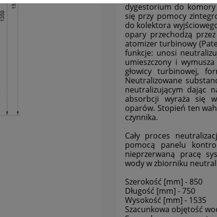
 jakich danych mówimy?
dygestorium do komory n
się przy pomocy zinteg
hodzi o dane osobowe, które są zbierane w ramach korzystania
do kolektora wyjścioweg
rzez Ciebie z naszych usług w tym zapisywanych w plikach cookies
opary przechodzą prze
atomizer turbinowy (Pate
laczego chcemy przetwarzać Twoje dane?
funkcje: unosi neutraliz
rzetwarzamy te dane w celach opisanych w polityce prywatności,
umieszczony i wymusza 
iędzy innymi aby:
głowicy turbinowej, f
Neutralizowane substan
dopasować treści stron i ich tematykę, w tym tematykę
neutralizującym dając n
ukazujących się tam materiałów do Twoich zainteresowań,
absorbcji wyraża się 
oparów. Stopień ten wah
dokonywać pomiarów, które pozwalają nam udoskonalać nasze
czynnika.
usługi i sprawić, że będą maksymalnie odpowiadać Twoim
potrzebom,
Cały proces neutraliza
pokazywać Ci reklamy dopasowane do Twoich potrzeb i
pomocą panelu kontrol
zainteresowań.
nieprzerwaną pracę sy
wody w zbiorniku neutral
omu możemy przekazać dane?
godnie z obowiązującym prawem Twoje dane możemy przekazywa
Szerokość [mm] - 850
odmiotom przetwarzającym je na nasze zlecenie, np. agencjom
Długość [mm] - 750
Wysokość [mm] - 1535
arketingowym, podwykonawcom naszych usług oraz podmiotom
Szacunkowa objętość wody
prawnionym do uzyskania danych na podstawie obowiązującego