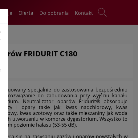
kazje
Oferta
Do pobrania
Kontakt
u
.
oparów FRIDURIT C180
m
onstruowany specjalnie do zastosowania bezpośrednio
ko rozwiązanie do zabudowania przy wyjściu kanału
atorium. Neutralizator oparów Fridurit® absorbuje
 gazy i opary takie jak: kwas nadchlorowy, kwas
arkowy, kwas azotowy oraz takie mieszaniny jak woda
o ich utworzeniu w komorze dygestorium. Wszystko to
iskim poziomie hałasu (53-55 dB).
a opiera się na zasysaniu gazów i oparów powstałych w