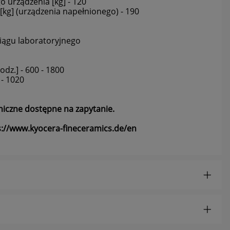
 urządzenia [kg] - 120
kg] (urządzenia napełnionego) - 190
iągu laboratoryjnego
z
dz.] - 600 - 1800
 - 1020
niczne dostępne na zapytanie.
ą
s://www.kyocera-fineceramics.de/en
i
w
w