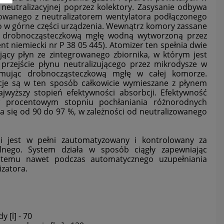
eutralizacyjnej poprzez kolektory. Zasysanie odbywa
rowanego z neutralizatorem wentylatora podłączonego
o w górne części urządzenia. Wewnątrz komory zassane
.
z drobnocząsteczkową mgłę wodną wytworzoną przez
nt niemiecki nr P 38 05 445). Atomizer ten spełnia dwie
ujący płyn ze zintegrowanego zbiornika, w którym jest
przejście płynu neutralizującego przez mikrodysze w
ormując drobnocząsteczkową mgłę w całej komorze.
cje są w ten sposób całkowicie wymieszane z płynem
ajwyższy stopień efektywności absorbcji. Efektywność
w procentowym stopniu pochłaniania różnorodnych
a się od 90 do 97 %, w zależności od neutralizowanego
cji jest w pełni zautomatyzowany i kontrolowany za
nego. System działa w sposób ciągły zapewniając
stemu nawet podczas automatycznego uzupełniania
izatora.
ć
 [l] - 70