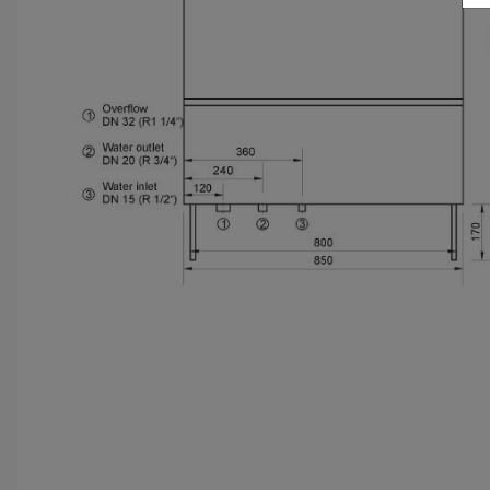
O
C
p
D
P
m
K
Z
p
m
u