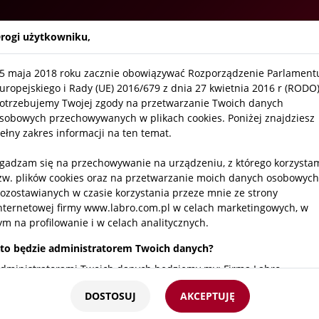
Firma
Aktualności
O
rogi użytkowniku,
5 maja 2018 roku zacznie obowiązywać Rozporządzenie Parlament
uropejskiego i Rady (UE) 2016/679 z dnia 27 kwietnia 2016 r (RODO)
otrzebujemy Twojej zgody na przetwarzanie Twoich danych
sobowych przechowywanych w plikach cookies. Poniżej znajdziesz
Neutralizator 
ełny zakres informacji na ten temat.
SKU:
AWMS32180-2000
gadzam się na przechowywanie na urządzeniu, z którego korzysta
zw. plików cookies oraz na przetwarzanie moich danych osobowych
ozostawianych w czasie korzystania przeze mnie ze strony
Neutralizator został sk
nternetowej firmy www.labro.com.pl w celach marketingowych, w
nad dygestorium lub ja
ym na profilowanie i w celach analitycznych.
wentylacyjnego z labor
agresywne i toksyczne
to będzie administratorem Twoich danych?
fluorowodorowy, kwas si
dministratorami Twoich danych będziemy my: Firma Labro
królewska natychmiast p
echnologie sp.z o.o.sp.k. z siedzibą w Krakowie ul. Czerwone Maki
odbywa się przy bardzo n
DOSTOSUJ
AKCEPTUJĘ
5/25 NIP 676 247 94 93
Działanie neutralizator