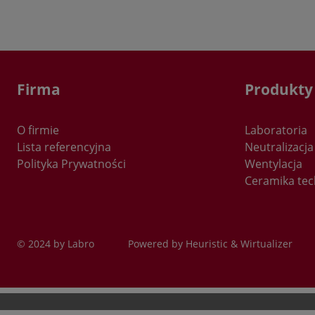
p
D
n
k
u
Firma
Produkty
t
d
O firmie
Laboratoria
Lista referencyjna
Neutralizacja
I
Polityka Prywatności
Wentylacja
1
Ceramika tec
i
a
b
"
c
© 2024 by Labro
Powered by
Heuristic
&
Wirtualizer
h
2
b
p
k