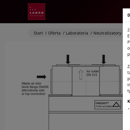
Labro
D
2
Start
/
Oferta
/
Laboratoria
/
Neutralizatory
E
P
o
p
Z
t
p
i
t
K
A
T
5