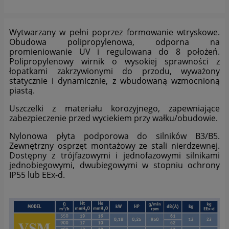
analizowania ich i udoskonalania oraz zapewniania ich
bezpieczeństwa jest niezbędność do wykonania umów o
ich świadczenie (tymi umowami są zazwyczaj regulaminy
Wytwarzany w pełni poprzez formowanie wtryskowe.
lub podobne dokumenty dostępne w usługach, z których
Obudowa polipropylenowa, odporna na
korzystasz). Taką podstawą prawną dla pomiarów
promieniowanie UV i regulowana do 8 położeń.
statystycznych i marketingu własnego administratorów jest
Polipropylenowy wirnik o wysokiej sprawności z
tzw. uzasadniony interes administratora. Przetwarzanie
łopatkami zakrzywionymi do przodu, wyważony
Twoich danych w celach marketingowych podmiotów
statycznie i dynamicznie, z wbudowaną wzmocnioną
trzecich będzie odbywać się na podstawie Twojej
piastą.
dobrowolnej zgody.
Uszczelki z materiału korozyjnego, zapewniające
zabezpieczenie przed wyciekiem przy wałku/obudowie.
Dlatego też proszę zaznacz przycisk "zgadzam się" jeżeli
zgadzasz się na przetwarzanie Twoich danych osobowych
Nylonowa płyta podporowa do silników B3/B5.
zbieranych w ramach korzystania przez ze mnie z portalu
Zewnętrzny osprzęt montażowy ze stali nierdzewnej.
www.labro.com.pl udostępnianych zarówno w wersji
Dostępny z trójfazowymi i jednofazowymi silnikami
"desktop", jak i "mobile", w tym także zbieranych w tzw.
jednobiegowymi, dwubiegowymi w stopniu ochrony
plikach cookies. Wyrażenie zgody jest dobrowolne i możesz
IP55 lub EEx-d.
ją w dowolnym momencie wycofać.
Informacje ogólne:
1. Strona realizuje funkcje pozyskiwania informacji o