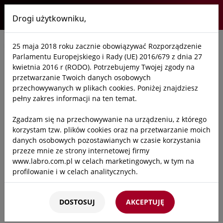
Drogi użytkowniku,
Labro
25 maja 2018 roku zacznie obowiązywać Rozporządzenie
Start
/
Oferta
/
Laboratoria
/
Wentylatory
Parlamentu Europejskiego i Rady (UE) 2016/679 z dnia 27
kwietnia 2016 r (RODO). Potrzebujemy Twojej zgody na
przetwarzanie Twoich danych osobowych
przechowywanych w plikach cookies. Poniżej znajdziesz
pełny zakres informacji na ten temat.
Zgadzam się na przechowywanie na urządzeniu, z którego
korzystam tzw. plików cookies oraz na przetwarzanie moich
danych osobowych pozostawianych w czasie korzystania
przeze mnie ze strony internetowej firmy
www.labro.com.pl w celach marketingowych, w tym na
profilowanie i w celach analitycznych.
Kto będzie administratorem Twoich danych?
DOSTOSUJ
AKCEPTUJĘ
Administratorami Twoich danych będziemy my: Firma
Labro Technologie sp.z o.o.sp.k. z siedzibą w Krakowie ul.