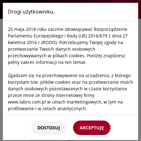
Drogi użytkowniku,
Labro
25 maja 2018 roku zacznie obowiązywać Rozporządzenie
Start
/
Oferta
/
Laboratoria
/
Krzesła laboratoryjne
/
Krzesła laborato
Parlamentu Europejskiego i Rady (UE) 2016/679 z dnia 27
kwietnia 2016 r (RODO). Potrzebujemy Twojej zgody na
przetwarzanie Twoich danych osobowych
przechowywanych w plikach cookies. Poniżej znajdziesz
pełny zakres informacji na ten temat.
Zgadzam się na przechowywanie na urządzeniu, z którego
korzystam tzw. plików cookies oraz na przetwarzanie moich
danych osobowych pozostawianych w czasie korzystania
przeze mnie ze strony internetowej firmy
www.labro.com.pl w celach marketingowych, w tym na
profilowanie i w celach analitycznych.
Kto będzie administratorem Twoich danych?
DOSTOSUJ
AKCEPTUJĘ
Administratorami Twoich danych będziemy my: Firma
Labro Technologie sp.z o.o.sp.k. z siedzibą w Krakowie ul.