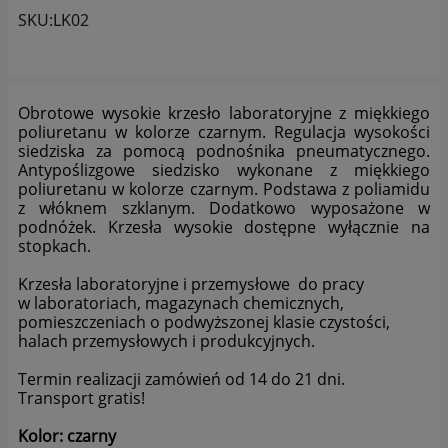
analizowania ich i udoskonalania oraz zapewniania ich
SKU:
LK02
bezpieczeństwa jest niezbędność do wykonania umów o
ich świadczenie (tymi umowami są zazwyczaj regulaminy
lub podobne dokumenty dostępne w usługach, z których
korzystasz). Taką podstawą prawną dla pomiarów
statystycznych i marketingu własnego administratorów jest
Obrotowe wysokie krzesło laboratoryjne z miękkiego
tzw. uzasadniony interes administratora. Przetwarzanie
poliuretanu w kolorze czarnym. Regulacja wysokości
Twoich danych w celach marketingowych podmiotów
siedziska za pomocą podnośnika pneumatycznego.
Antypoślizgowe siedzisko wykonane z miękkiego
trzecich będzie odbywać się na podstawie Twojej
poliuretanu w kolorze czarnym. Podstawa z poliamidu
dobrowolnej zgody.
z włóknem szklanym. Dodatkowo wyposażone w
podnóżek. Krzesła wysokie dostępne wyłącznie na
Dlatego też proszę zaznacz przycisk "zgadzam się" jeżeli
stopkach.
zgadzasz się na przetwarzanie Twoich danych osobowych
zbieranych w ramach korzystania przez ze mnie z portalu
Krzesła laboratoryjne i przemysłowe do pracy
www.labro.com.pl udostępnianych zarówno w wersji
w laboratoriach, magazynach chemicznych,
"desktop", jak i "mobile", w tym także zbieranych w tzw.
pomieszczeniach o podwyższonej klasie czystości,
plikach cookies. Wyrażenie zgody jest dobrowolne i możesz
halach przemysłowych i produkcyjnych.
ją w dowolnym momencie wycofać.
Termin realizacji zamówień od 14 do 21 dni.
Transport gratis!
Informacje ogólne:
Kolor: czarny
1. Strona realizuje funkcje pozyskiwania informacji o