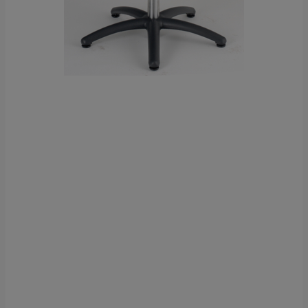
Czerwone Maki 55/25 NIP 676 247 94 93
O jakich danych mówimy?
Chodzi o dane osobowe, które są zbierane w ramach
korzystania przez Ciebie z naszych usług w tym
zapisywanych w plikach cookies.
Dlaczego chcemy przetwarzać Twoje dane?
Przetwarzamy te dane w celach opisanych w polityce
prywatności, między innymi aby:
dopasować treści stron i ich tematykę, w tym tematykę
ukazujących się tam materiałów do Twoich
zainteresowań,
dokonywać pomiarów, które pozwalają nam
udoskonalać nasze usługi i sprawić, że będą
maksymalnie odpowiadać Twoim potrzebom,
pokazywać Ci reklamy dopasowane do Twoich potrzeb
i zainteresowań.
Komu możemy przekazać dane?