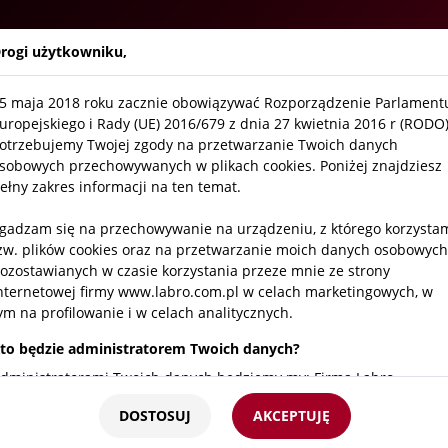
Firma
Aktualności
O
rogi użytkowniku,
5 maja 2018 roku zacznie obowiązywać Rozporządzenie Parlament
/
Szafy na butle gazowe
uropejskiego i Rady (UE) 2016/679 z dnia 27 kwietnia 2016 r (RODO)
otrzebujemy Twojej zgody na przetwarzanie Twoich danych
sobowych przechowywanych w plikach cookies. Poniżej znajdziesz
Zewnętrzna szaf
ełny zakres informacji na ten temat.
CHEMISAFE PA
gadzam się na przechowywanie na urządzeniu, z którego korzysta
SKU:
PAN06
zw. plików cookies oraz na przetwarzanie moich danych osobowych
ozostawianych w czasie korzystania przeze mnie ze strony
nternetowej firmy www.labro.com.pl w celach marketingowych, w
ym na profilowanie i w celach analitycznych.
Zewnętrzna szafa na
butl
to będzie administratorem Twoich danych?
Zbudowana z paneli sta
zmniejszenia odkształceń
dministratorami Twoich danych będziemy my: Firma Labro
echnologie sp.z o.o.sp.k. z siedzibą w Krakowie ul. Czerwone Maki
Certyfikat nr 3804/30/91.
DOSTOSUJ
AKCEPTUJĘ
5/25 NIP 676 247 94 93
modułowość;