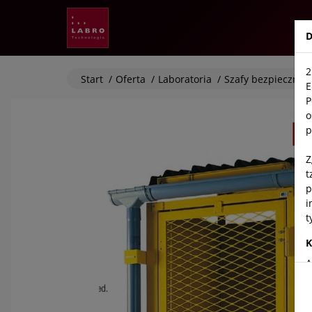
Labro
D
2
Start
/
Oferta
/
Laboratoria
/
Szafy bezpieczne
E
P
o
p
Z
t
p
i
t
K
A
T
5