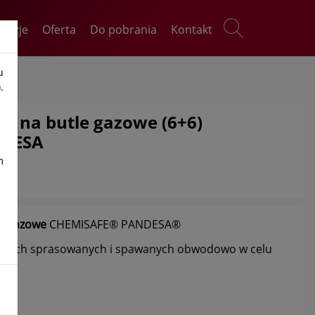
kazje
Oferta
Do pobrania
Kontakt
u
.
a na butle gazowe (6+6)
NDESA
m
e gazowe
CHEMISAFE® PANDESA®
lowych sprasowanych i spawanych obwodowo w celu
.