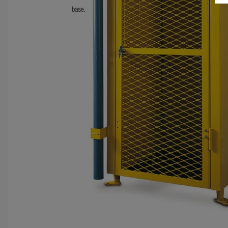
O
C
p
D
P
m
K
Z
p
m
u