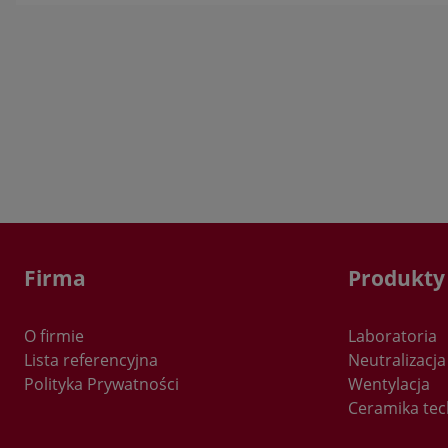
p
w
J
M
s
t
s
J
K
z
p
Firma
Produkty
t
u
n
O firmie
Laboratoria
s
Lista referencyjna
Neutralizacja
u
Polityka Prywatności
Wentylacja
s
Ceramika tec
u
c