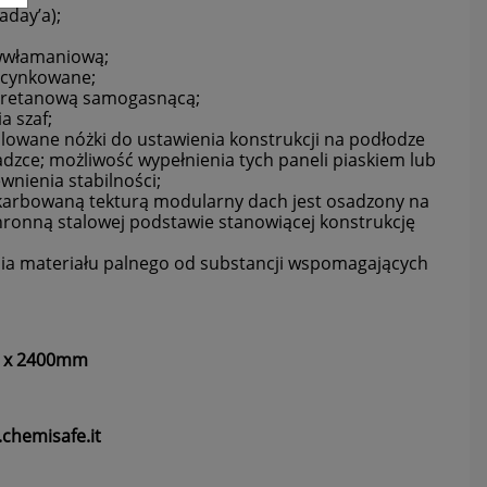
aday’a);
iwwłamaniową;
.
ocynkowane;
iuretanową samogasnącą;
a szaf;
lowane nóżki do ustawienia konstrukcji na podłodze
zce; możliwość wypełnienia tych paneli piaskiem lub
nienia stabilności;
arbowaną tekturą modularny dach jest osadzony na
hronną stalowej podstawie stanowiącej konstrukcję
nia materiału palnego od substancji wspomagających
0 x 2400mm
ć
chemisafe.it