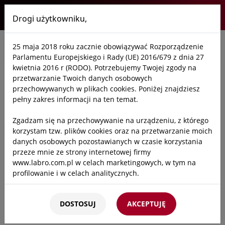
Drogi użytkowniku,
Labro
25 maja 2018 roku zacznie obowiązywać Rozporządzenie
Start
/
Oferta
/
Laboratoria
/
Szafy bezpieczne
/
Akcesoria do szaf
/
Parlamentu Europejskiego i Rady (UE) 2016/679 z dnia 27
kwietnia 2016 r (RODO). Potrzebujemy Twojej zgody na
Stalowa półka dla CHEMISAFE 60
przetwarzanie Twoich danych osobowych
przechowywanych w plikach cookies. Poniżej znajdziesz
SKU:
RIPCS60
pełny zakres informacji na ten temat.
Zgadzam się na przechowywanie na urządzeniu, z którego
korzystam tzw. plików cookies oraz na przetwarzanie moich
danych osobowych pozostawianych w czasie korzystania
Proszkowo pokryta, stalowa półka dla szaf CHEMISAFE
przeze mnie ze strony internetowej firmy
60:
www.labro.com.pl w celach marketingowych, w tym na
CS104G
profilowanie i w celach analitycznych.
CS104P/2C
CS104PG/2C
Kto będzie administratorem Twoich danych?
CS104PG/3C
DOSTOSUJ
AKCEPTUJĘ
Administratorami Twoich danych będziemy my: Firma
CS104P/3C
Labro Technologie sp.z o.o.sp.k. z siedzibą w Krakowie ul.
CS104P/4C