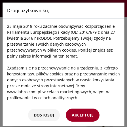
Drogi użytkowniku,
Labro
25 maja 2018 roku zacznie obowiązywać Rozporządzenie
Start
/
Oferta
/
Laboratoria
/
Szafy bezpieczne
/
Akcesoria do szaf
/
Parlamentu Europejskiego i Rady (UE) 2016/679 z dnia 27
kwietnia 2016 r (RODO). Potrzebujemy Twojej zgody na
przetwarzanie Twoich danych osobowych
przechowywanych w plikach cookies. Poniżej znajdziesz
pełny zakres informacji na ten temat.
Zgadzam się na przechowywanie na urządzeniu, z którego
korzystam tzw. plików cookies oraz na przetwarzanie moich
danych osobowych pozostawianych w czasie korzystania
przeze mnie ze strony internetowej firmy
www.labro.com.pl w celach marketingowych, w tym na
profilowanie i w celach analitycznych.
Kto będzie administratorem Twoich danych?
DOSTOSUJ
AKCEPTUJĘ
Administratorami Twoich danych będziemy my: Firma
Labro Technologie sp.z o.o.sp.k. z siedzibą w Krakowie ul.