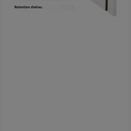
Czerwone Maki 55/25 NIP 676 247 94 93
O jakich danych mówimy?
Chodzi o dane osobowe, które są zbierane w ramach
korzystania przez Ciebie z naszych usług w tym
zapisywanych w plikach cookies.
Dlaczego chcemy przetwarzać Twoje dane?
Przetwarzamy te dane w celach opisanych w polityce
prywatności, między innymi aby:
dopasować treści stron i ich tematykę, w tym tematykę
ukazujących się tam materiałów do Twoich
zainteresowań,
dokonywać pomiarów, które pozwalają nam
udoskonalać nasze usługi i sprawić, że będą
maksymalnie odpowiadać Twoim potrzebom,
pokazywać Ci reklamy dopasowane do Twoich potrzeb
i zainteresowań.
Komu możemy przekazać dane?