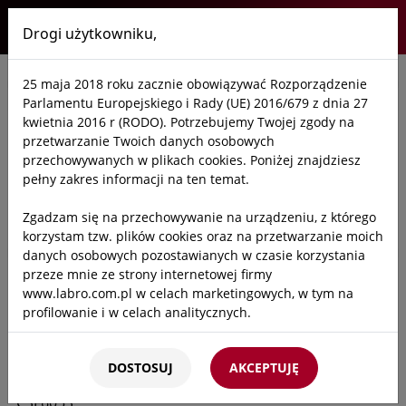
Drogi użytkowniku,
Labro
25 maja 2018 roku zacznie obowiązywać Rozporządzenie
Start
/
Oferta
/
Laboratoria
/
Szafy bezpieczne
/
Akcesoria do szaf
/
Parlamentu Europejskiego i Rady (UE) 2016/679 z dnia 27
kwietnia 2016 r (RODO). Potrzebujemy Twojej zgody na
Cokół do szaf podblatowych
przetwarzanie Twoich danych osobowych
500x500x80mm
przechowywanych w plikach cookies. Poniżej znajdziesz
pełny zakres informacji na ten temat.
SKU:
CSFZ50
Zgadzam się na przechowywanie na urządzeniu, z którego
korzystam tzw. plików cookies oraz na przetwarzanie moich
danych osobowych pozostawianych w czasie korzystania
przeze mnie ze strony internetowej firmy
Cokół do szaf podblatowych na substancje palne,
www.labro.com.pl w celach marketingowych, w tym na
kwasy lub zasady.
profilowanie i w celach analitycznych.
Pasuje do szaf o numerze:
Kto będzie administratorem Twoich danych?
CSF605D
DOSTOSUJ
AKCEPTUJĘ
Administratorami Twoich danych będziemy my: Firma
CSF705D
Labro Technologie sp.z o.o.sp.k. z siedzibą w Krakowie ul.
CSF605S