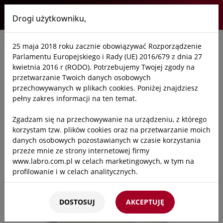
Drogi użytkowniku,
Labro
25 maja 2018 roku zacznie obowiązywać Rozporządzenie
Start
/
Oferta
/
Laboratoria
/
Zlewy laboratoryjne
/
Zlewy PP
Parlamentu Europejskiego i Rady (UE) 2016/679 z dnia 27
kwietnia 2016 r (RODO). Potrzebujemy Twojej zgody na
przetwarzanie Twoich danych osobowych
przechowywanych w plikach cookies. Poniżej znajdziesz
pełny zakres informacji na ten temat.
Zgadzam się na przechowywanie na urządzeniu, z którego
korzystam tzw. plików cookies oraz na przetwarzanie moich
danych osobowych pozostawianych w czasie korzystania
przeze mnie ze strony internetowej firmy
www.labro.com.pl w celach marketingowych, w tym na
profilowanie i w celach analitycznych.
Kto będzie administratorem Twoich danych?
DOSTOSUJ
AKCEPTUJĘ
Administratorami Twoich danych będziemy my: Firma
Labro Technologie sp.z o.o.sp.k. z siedzibą w Krakowie ul.